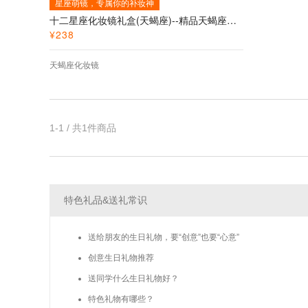
星座萌镜，专属你的补妆神
十二星座化妆镜礼盒(天蝎座)--精品天蝎座化妆镜
¥
238
天蝎座化妆镜
1-1 / 共1件商品
特色礼品&送礼常识
送给朋友的生日礼物，要“创意”也要“心意”
创意生日礼物推荐
送同学什么生日礼物好？
特色礼物有哪些？