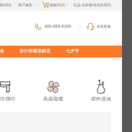
我的花礼
客户服务
购物车
(0)
 礼品-化妆镜/包包挂系列
|
|
|
400-889-8188
在线客服
全
设计师臻选鲜花
七夕节
巾/围巾
风扇/取暖
摆件/其他