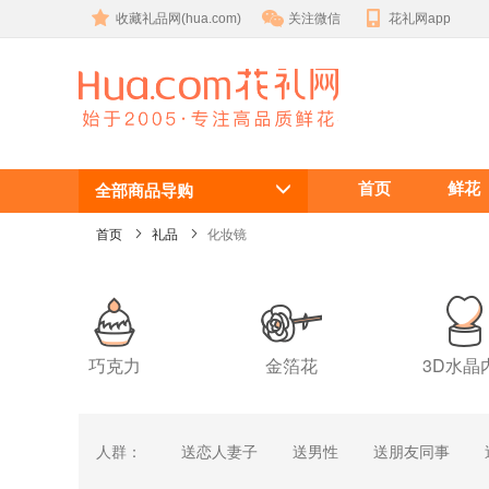
收藏礼品网(hua.com)
关注微信
花礼网app
化妆镜/包包
首页
鲜花
挂系列
全部商品导购
首页
礼品
化妆镜
巧克力
金箔花
3D水晶
人群：
送恋人妻子
送男性
送朋友同事