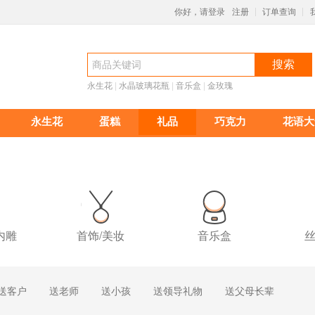
你好，请登录
注册
订单查询
|
|
搜索
永生花
 |
水晶玻璃花瓶
 |
音乐盒
 |
金玫瑰
永生花
蛋糕
礼品
巧克力
花语大
内雕
首饰/美妆
音乐盒
丝
送客户
送老师
送小孩
送领导礼物
送父母长辈