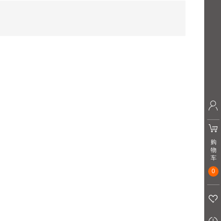
购
物
车
0