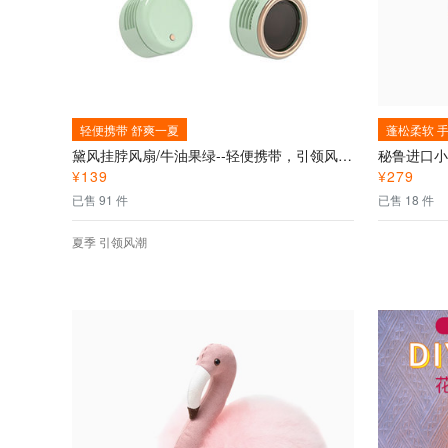
轻便携带 舒爽一夏
蓬松柔软 
黛风挂脖风扇/牛油果绿--轻便携带，引领风潮，时尚搭配
¥
139
¥
279
已售 91 件
已售 18 件
夏季 引领风潮