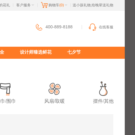
的花礼
客户服务
购物车
(0)
 送小孩礼物,给晚辈送礼物
|
|
|
400-889-8188
在线客服
全
设计师臻选鲜花
七夕节
巾/围巾
风扇/取暖
摆件/其他