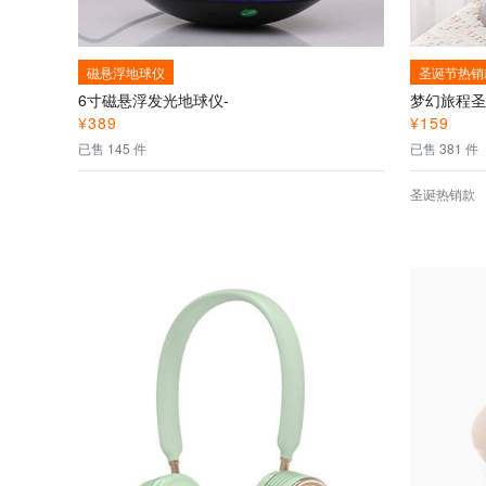
磁悬浮地球仪
圣诞节热销
6寸磁悬浮发光地球仪-
梦幻旅程圣
¥
389
¥
159
已售 145 件
已售 381 件
圣诞热销款