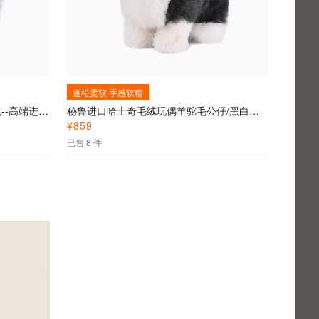
蓬松柔软 手感软糯
秘鲁进口羊驼毛球挂饰包包挂/灰色--高端进口秘鲁羊驼毛萌宠礼物、纯手工制作、超柔触感
秘鲁进口哈士奇毛绒玩偶羊驼毛公仔/黑白双色--高端进口秘鲁羊驼毛萌宠礼物、纯手工制作、超柔触感
¥
859
已售 8 件