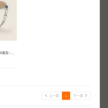
GOC IN C橙色涂鸦熊充电宝/10000毫安--手作毛绒玩偶公仔 新潮 便携
 上一页
1
下一页