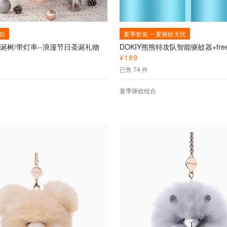
款
夏季套装 一夏驱蚊无忧
诞树/带灯串--浪漫节日圣诞礼物
¥
189
已售 74 件
夏季驱蚊组合