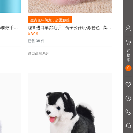
生肖兔年萌宠，超柔触感
DOKIY熊熊特攻队智能驱蚊器+free驱蚊手环--驱蚊手环+驱蚊器，高效、健康安全
秘鲁进口羊驼毛手工兔子公仔玩偶/粉色--高端进口秘鲁羊驼毛萌宠兔子儿童生肖礼物、纯手工制作、超柔触感
¥
399
已售 38 件
购
进口高端系列
物
车
0