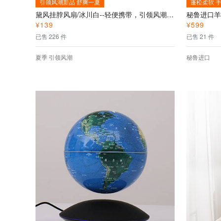
引领风潮新品 舒爽一夏
蓬松柔软 
黛风挂脖风扇/冰川白--轻便携带，引领风潮，时尚搭配
¥
139
¥
599
已售 226 件
已售 21 件
夏季 引领风潮
秘鲁进口