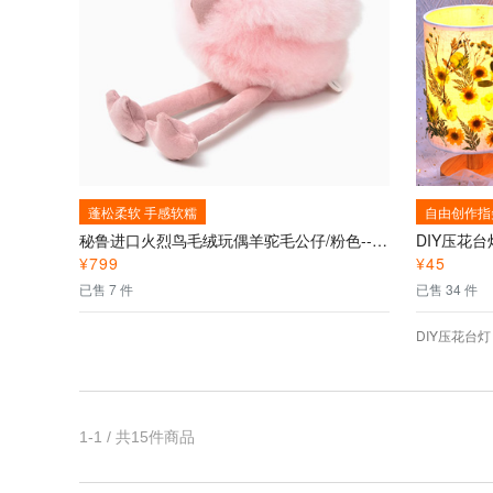
蓬松柔软 手感软糯
自由创作指
秘鲁进口火烈鸟毛绒玩偶羊驼毛公仔/粉色--高端进口秘鲁羊驼毛萌宠礼物、纯手工制作、超柔触感
¥
799
¥
45
已售 7 件
已售 34 件
DIY压花台灯
1-1 / 共15件商品