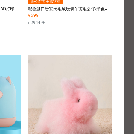
蓬松柔软 手感软糯
磁悬浮3D打印月球灯--创意悬浮灯 3D打印技术
秘鲁进口贵宾犬毛绒玩偶羊驼毛公仔/米色--高端进口秘鲁羊驼毛萌宠礼物、纯手工制作、超柔触感
¥
599
已售 14 件