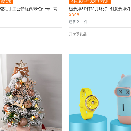
手感软糯
创意悬浮灯 3D打印技术
秘鲁进口羊驼毛手工公仔玩偶/粉色中号--高端进口秘鲁羊驼毛萌宠礼物、纯手工制作、超柔触感
¥
398
已售 211 件
开学季礼品