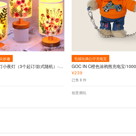
尖妙趣
毛绒玩偶公仔充电宝
DIY压花台灯小夜灯（3个起订/款式随机）--DIY手工创意台灯
¥
239
已售 8 件
创意潮玩