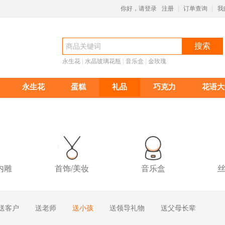
你好，请登录
注册
订单查询
我
|
|
搜索
永生花
 |
水晶玻璃花瓶
 |
音乐盒
 |
金玫瑰
永生花
蛋糕
礼品
巧克力
花语大
内雕
首饰/美妆
音乐盒
丝
送客户
送老师
送小孩
送领导礼物
送父母长辈