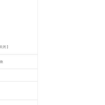
关闭
】
物