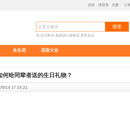
你好，请登录
注册
订
|
搜索
花
生日鲜花
泰国进口保鲜花
世界名花
永生花
花语大全
如何给同辈者送的生日礼物？
/9/14 17:14:21