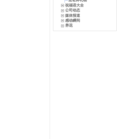
送老师礼物
祝福语大全
公司动态
媒体报道
感动瞬间
养花