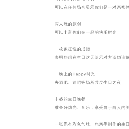
鲜花、金玫
 可以在任何场合显示你们是一对亲密
瑰、水晶音乐
盒(八音盒)、
 两人玩的原创
 可以丰富你们在一起的快乐时光
音乐睡枕/抱
枕/按摩枕等
 一枚象征性的戒指
 表明您想在生日这天暗示对方谈婚论
 一晚上的Happy时光
 去酒吧、迪吧等场所共度生日之夜
 丰盛的生日晚餐
 准备好烛光、音乐，享受属于两人的
 一张系有彩色气球、您亲手制作的生