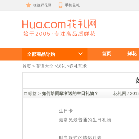
收藏鲜花网
手机花礼
如何给同辈者
首页
鲜花
送的生日礼
全部商品导购
物？送什么礼
首页
 >
花语大全
 >
送礼
 >
送礼艺术
物最好？特色
礼品,情人礼
 □ 标签->
 如何给同辈者送的生日礼物？
 花礼网 / 2012
品订购,生日
 生日卡
礼物,女朋友
 最常见最普通的生日礼物
礼物:泰国保
 时尚款式的情侣对表