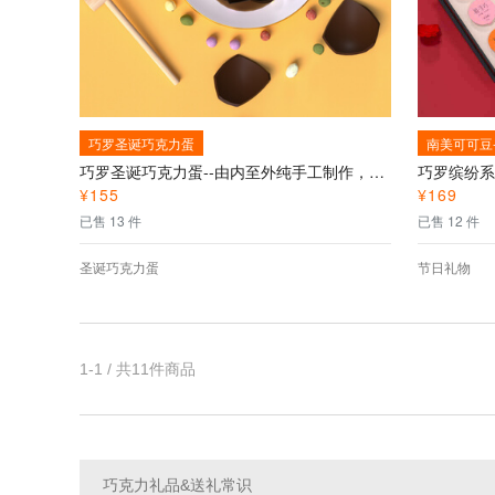
巧罗圣诞巧克力蛋
南美可可豆
巧罗圣诞巧克力蛋--由内至外纯手工制作，内含多口味双层巧克力夹心豆
¥
155
¥
169
已售 13 件
已售 12 件
圣诞巧克力蛋
节日礼物
1-1 / 共11件商品
巧克力礼品&送礼常识