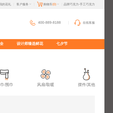
我的花礼
客户服务
购物车
(0)
 品牌巧克力-手工巧克力
|
|
|
400-889-8188
在线客服
全
设计师臻选鲜花
七夕节
巾/围巾
风扇/取暖
摆件/其他