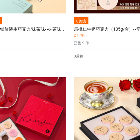
0蔗糖
巧罗无蔗糖锁鲜装生巧克力/抹茶味--抹茶味生巧克力
扁桃仁牛奶巧克力（135g/盒）--
¥
129
已售 9 件
0蔗糖