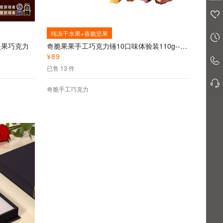
纯冻干水果+香脆坚果
坚果巧克力
奇脆果果手工巧克力锤10口味体验装110g--原汁原味的纯冻干水果植蔬纯烤香脆坚果仅裹上蜂蜜搭配黄金产区的芳香可可原料出自天然
¥
89
已售 13 件
奇脆手工巧克力