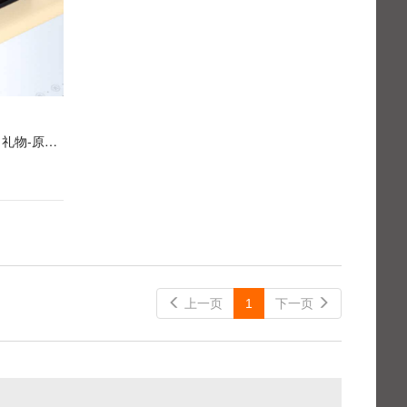
巧罗 无糖生巧克力礼盒锁鲜装节日礼物-原味120g--无糖生巧克力
 上一页
1
下一页