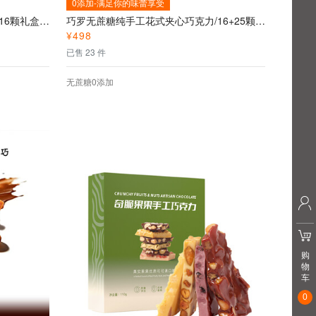
0添加-满足你的味蕾享受
巧罗无蔗糖纯手工花式夹心巧克力16颗礼盒装—格蕾之心--星空巧克力
巧罗无蔗糖纯手工花式夹心巧克力/16+25颗混合款--无蔗糖手工花式巧克力
¥
498
已售 23 件
无蔗糖0添加
购
物
车
0