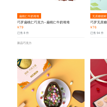
扁桃仁牛奶堆堆
无蔗糖锁鲜
巧罗扁桃仁巧克力--扁桃仁牛奶堆堆
¥
79
¥
76
已售 8 件
已售 94 件
新品巧克力