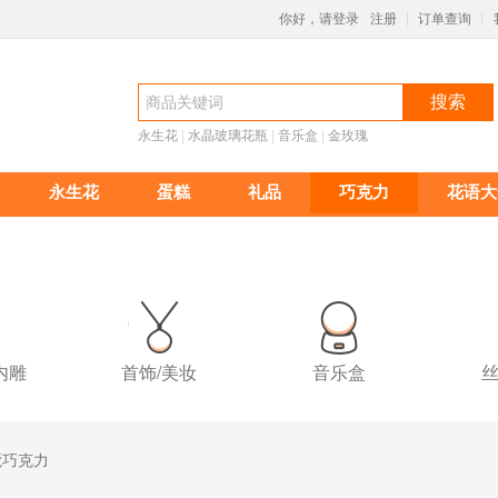
你好，请登录
注册
订单查询
|
|
搜索
永生花
 |
水晶玻璃花瓶
 |
音乐盒
 |
金玫瑰
永生花
蛋糕
礼品
巧克力
花语大
内雕
首饰/美妆
音乐盒
丝
蔻巧克力