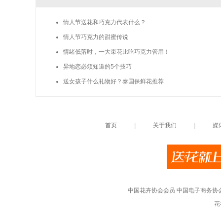
情人节送花和巧克力代表什么？
情人节巧克力的甜蜜传说
情绪低落时，一大束花比吃巧克力管用！
异地恋必须知道的5个技巧
送女孩子什么礼物好？泰国保鲜花推荐
首页
|
关于我们
|
媒
中国花卉协会会员
中国电子商务协
花