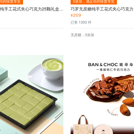
足你的味蕾享受
0添加，满足你的味蕾享受
巧罗无蔗糖纯手工花式夹心巧克力25颗礼盒装—格蕾之心--无蔗糖手工花式巧克力
¥
209
已售 1393 件
无蔗糖，0添加