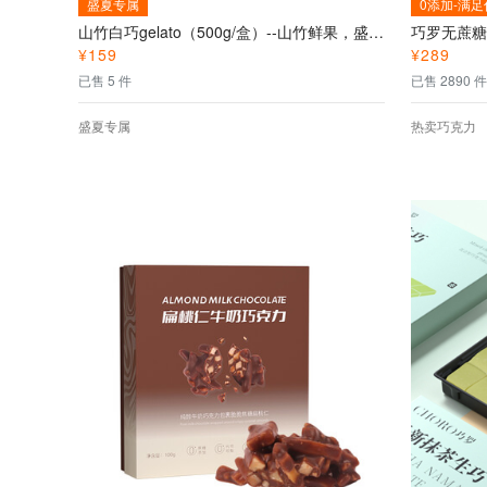
盛夏专属
0添加-满
山竹白巧gelato（500g/盒）--山竹鲜果，盛夏专属
¥
159
¥
289
已售 5 件
已售 2890 件
盛夏专属
热卖巧克力