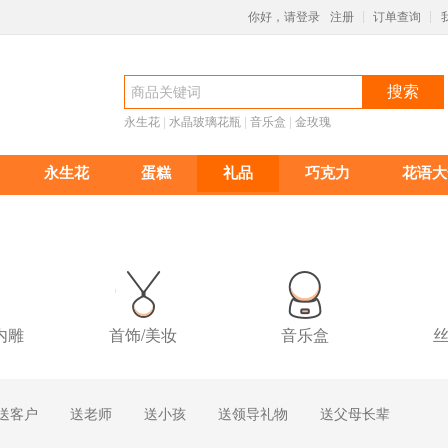
你好，请登录
注册
订单查询
|
|
搜索
永生花
 |
水晶玻璃花瓶
 |
音乐盒
 |
金玫瑰
永生花
蛋糕
礼品
巧克力
花语大
内雕
首饰/美妆
音乐盒
丝
送客户
送老师
送小孩
送领导礼物
送父母长辈