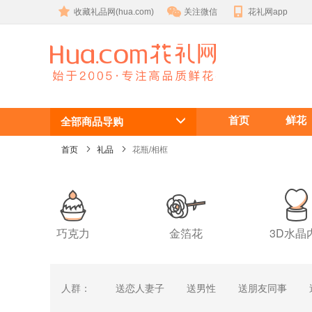
收藏礼品网(hua.com)
关注微信
花礼网app
水晶玻璃花
首页
鲜花
瓶/相框
全部商品导购
首页
礼品
花瓶/相框
巧克力
金箔花
3D水晶
人群：
送恋人妻子
送男性
送朋友同事