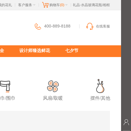
我的花礼
客户服务
购物车
(0)
 礼品-水晶玻璃花瓶/相框
|
|
|
400-889-8188
在线客服
全
设计师臻选鲜花
七夕节
巾/围巾
风扇/取暖
摆件/其他