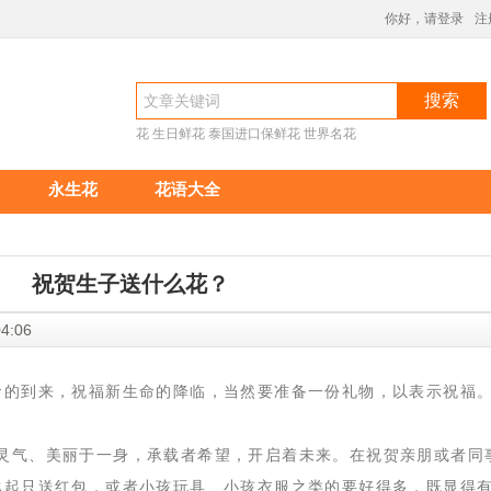
你好，请登录
注
搜索
花
生日鲜花
泰国进口保鲜花
世界名花
永生花
花语大全
祝贺生子送什么花？
17:04:06
命的到来，祝福新生命的降临，当然要准备一份礼物，以表示祝福
气、美丽于一身，承载者希望，开启着未来。在祝贺亲朋或者同
比起只送红包，或者小孩玩具、小孩衣服之类的要好得多，既显得