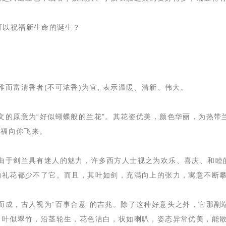
。
以祝福新生命的诞生？
富清香者(不可浓香)为宜, 表示温暖、清新、伟大。
的原意为“好似蝴蝶般的兰花”。其花姿优美，颜色华丽，为热带
幸福向你飞来。
于剑兰具有迷人的魅力，许多西方人士视之为欢乐、喜庆、和睦
的礼花都少不了它。而且，其叶如剑，充满向上的张力，寓意不断
成，古人视为“百事合意”的吉兆。除了这种好意头之外，它那副
，叶似翠竹，沿茎轮生，花色洁白，状如喇叭，姿态异常优美，能