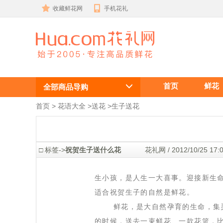
收藏鲜花网
手机花礼
生小孩送什么
首页
鲜花
花?-中国鲜花
全部商品导购
礼品网
首页
 >
花语大全
 >
送花
 >
生子送花
 □ 标签->
祝贺生子送什么花
 花礼网 / 2012/10/25 
 生小孩，是人生一大喜事。迎接新生
适合祝贺生子的自然是鲜花。
 鲜花，是大自然孕育的生命，集灵
的时候，送去一束鲜花、一款花篮，