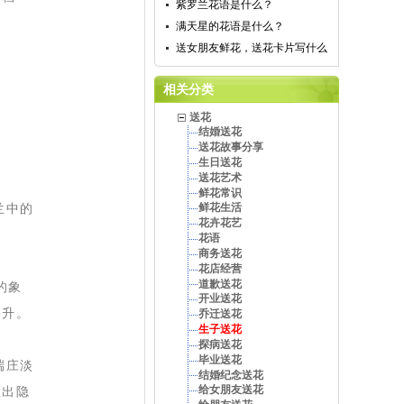
紫罗兰花语是什么？
满天星的花语是什么？
送女朋友鲜花，送花卡片写什么
相关分类
送花
结婚送花
送花故事分享
生日送花
送花艺术
鲜花常识
兰中的
鲜花生活
花卉花艺
花语
商务送花
花店经营
道歉送花
的象
开业送花
攀升。
乔迁送花
生子送花
探病送花
毕业送花
端庄淡
结婚纪念送花
给女朋友送花
散出隐