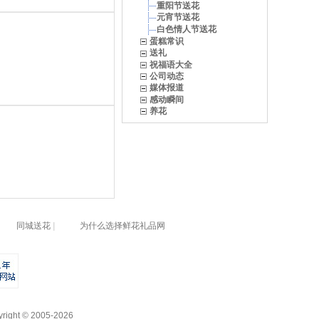
重阳节送花
元宵节送花
白色情人节送花
蛋糕常识
送礼
祝福语大全
公司动态
媒体报道
感动瞬间
养花
同城送花
|
为什么选择鲜花礼品网
yright © 2005-2026