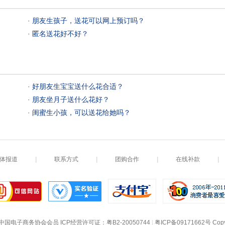
 ·
朋友生孩子，送花可以网上预订吗？
 ·
匿名送花好不好？
 ·
好朋友生宝宝送什么花合适？
 ·
朋友坐月子送什么花好？
 ·
闺蜜生小孩，可以送花给她吗？
体报道
|
联系方式
|
团购合作
|
在线补款
|
中国电子商务协会会员
 ICP经营许可证：
粤B2-20050744
|
粤ICP备09171662号
 Cop