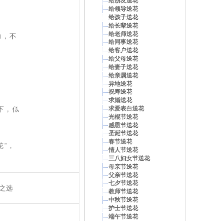
给朋友送花
给领导送花
给孩子送花
给长辈送花
给老师送花
力，不
给同事送花
给客户送花
给父母送花
给妻子送花
给亲属送花
异地送花
祝寿送花
求婚送花
下，似
求爱表白送花
光棍节送花
感恩节送花
圣诞节送花
春节送花
花”，
情人节送花
三八妇女节送花
母亲节送花
父亲节送花
七夕节送花
之选
教师节送花
中秋节送花
护士节送花
端午节送花