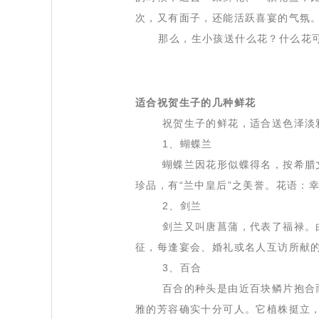
次，又有面子，还能活跃喜宴的气氛
 那么，生小孩送什么花？什么花可
适合祝贺生子的几种鲜花
 祝贺生子的鲜花，适合送色泽淡雅而
 1、蝴蝶兰
 蝴蝶兰因花形似蝶得名，按希腊文
珍品，有“兰中皇后”之美誉。花语：
 2、剑兰
 剑兰又叫唐菖蒲，代表了福禄。由
征，每逢宴会、婚礼或名人互访所献
 3、百合
 百合的种头是由近百块鳞片抱合而
雅的芳容确实十分可人。它植株挺立