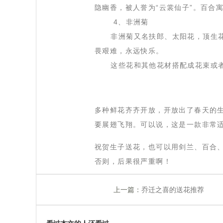
隐幽香，被人誉为“云裳仙子”。百合
 4、非洲菊
 非洲菊又名扶郎、太阳花，顶生花
畏艰难，永远快乐。
 这些花和其他花材搭配成花束或者
 多种鲜花齐齐开放，开放出了春天的
要展翅飞翔。可以说，这是一款非常
 祝贺生子送花，也可以用剑兰、百合
否则，后果很严重啊！
上一篇：
乔迁之喜的送花推荐