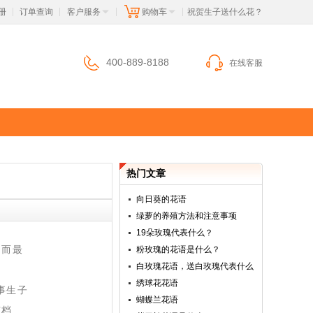
册
订单查询
客户服务
购物车
 祝贺生子送什么花？
|
|
|
|
400-889-8188
在线客服
热门文章
向日葵的花语
绿萝的养殖方法和注意事项
19朵玫瑰代表什么？
。而最
粉玫瑰的花语是什么？
白玫瑰花语，送白玫瑰代表什么
绣球花花语
事生子
蝴蝶兰花语
有档