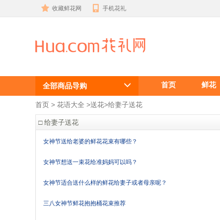
收藏鲜花网
手机花礼
给妻子送花
首页
鲜花
全部商品导购
首页
 >
花语大全
 >
送花
>
给妻子送花
□ 给妻子送花
女神节送给老婆的鲜花花束有哪些？
女神节想送一束花给准妈妈可以吗？
女神节适合送什么样的鲜花给妻子或者母亲呢？
三八女神节鲜花抱抱桶花束推荐