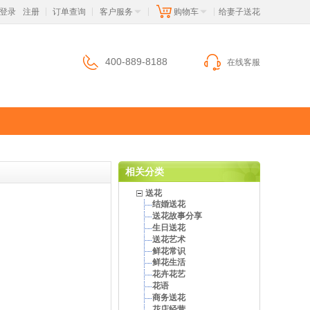
登录
注册
订单查询
客户服务
购物车
 给妻子送花
|
|
|
|
400-889-8188
在线客服
相关分类
送花
结婚送花
送花故事分享
生日送花
送花艺术
鲜花常识
鲜花生活
花卉花艺
花语
商务送花
花店经营