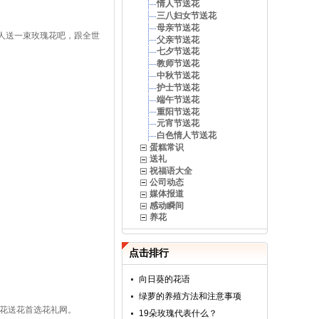
情人节送花
三八妇女节送花
母亲节送花
人送一束玫瑰花吧，跟全世
父亲节送花
七夕节送花
教师节送花
中秋节送花
护士节送花
端午节送花
重阳节送花
元宵节送花
白色情人节送花
蛋糕常识
送礼
祝福语大全
公司动态
媒体报道
感动瞬间
养花
点击排行
向日葵的花语
绿萝的养殖方法和注意事项
订花送花首选花礼网。
19朵玫瑰代表什么？