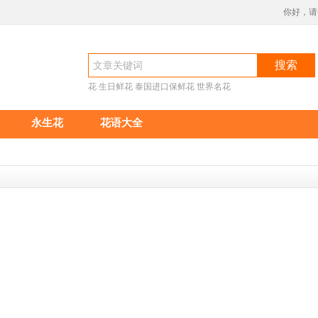
你好，请
搜索
花
生日鲜花
泰国进口保鲜花
世界名花
永生花
花语大全