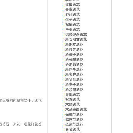
道歉送花
开业送花
乔迁送花
生子送花
探病送花
毕业送花
结婚纪念送花
给女朋友送花
给朋友送花
给领导送花
给孩子送花
给长辈送花
给老师送花
给同事送花
给客户送花
给父母送花
给妻子送花
给亲属送花
异地送花
祝寿送花
她足够的慰藉和陪伴，送花
求婚送花
求爱表白送花
光棍节送花
感恩节送花
老婆送一束花，送花订花首
圣诞节送花
春节送花