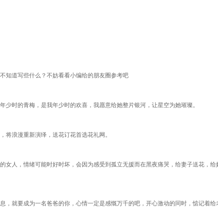
不知道写些什么？不妨看看小编给的朋友圈参考吧
年少时的青梅，是我年少时的欢喜，我愿意给她整片银河，让星空为她璀璨。
，将浪漫重新演绎，送花订花首选花礼网。
的女人，情绪可能时好时坏，会因为感受到孤立无援而在黑夜痛哭，给妻子送花，给
息，就要成为一名爸爸的你，心情一定是感慨万千的吧，开心激动的同时，惦记着给