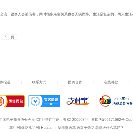
交流，很多人会被伤害，同时很多亲密关系也会无疾而终。生活是复杂的，两人生活
下一页
体报道
|
联系方式
|
团购合作
|
在线补款
|
中国电子商务协会会员
 ICP经营许可证：
粤B2-20050744
|
粤ICP备09171662号
 Cop
花礼网(鲜花礼品网) Hua.com--给老婆送花,送妻子鲜花,老婆送什么花好？