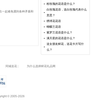
粉玫瑰的花语是什么？
白玫瑰花语，送白玫瑰代表什么
在一起难免遇到各种矛盾和
意思？
绣球花花语
蝴蝶兰花语
紫罗兰花语是什么？
满天星的花语是什么？
送女朋友鲜花，送花卡片写什
么？
同城送花
|
为什么选择鲜花礼品网
yright © 2005-2026