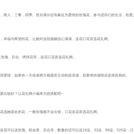
，两人，三餐，四季。然后偶尔还有象征为爱情的玫瑰花，参与进你们的生活，给爱
，幸福与希望的花，让她对这段婚姻信心满满，送花订花首选花礼网。
红玫瑰、百合、绣球花等，送花订花首选花礼网。
营爱情，如果有一方或者两方都愿意主动制造浪漫，想要维持感情还是很容易的。
婆比较好？让花礼网小编来为您搭配吧~
花选她喜欢的花，一般玫瑰都不会出错，订花送花首选花礼网。
花可以送玫瑰、郁金香、百合等，数量的话可以送19朵、33朵、99朵、520朵，