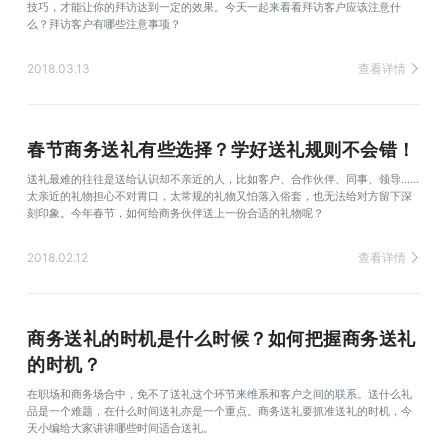
技巧，才能让你的拜访达到一定的效果。今天一起来看看拜访客户应该注意什
么？拜访客户有哪些注意事项？
2018.03.13
查看详情
春节商务送礼有些选择？学好送礼规则不会错！
送礼最难的往往是送给认识却不亲近的人，比如客户、合作伙伴、同事、领导……
太亲近的礼物担心不对胃口，太常规的礼物又怕落入俗套，也无法给对方留下深
刻印象。今年春节，如何给商务伙伴送上一份合适的礼物呢？
2018.02.12
查看详情
商务送礼的时机是什么时候？如何把握商务送礼
的时机？
在职场和商务场合中，免不了送礼这个环节来维系和客户之间的联系。送什么礼
品是一个难题，在什么时间送礼亦是一个重点。商务送礼要抓准送礼的时机，今
天小编给大家讲讲哪些时间适合送礼。