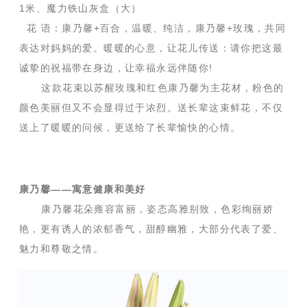
1米、魔力铁山灰盒（大）
花 语：康乃馨+百合，温暖、纯洁，康乃馨+玫瑰，共同
表达对妈妈的爱。暖暖的心意，让花儿传送：请你把这最
诚挚的祝福带在身边，让幸福永远伴随你!
这款花束以
苏醒玫瑰
和红色康乃馨为主花材，粉色的
颜色美丽但又不会显得过于浓烈。送长辈这束鲜花，不仅
送上了暖暖的问候，更送给了长辈愉快的心情。
康乃馨——寓意健康和美好
康乃馨花朵雍容富丽，姿态高雅别致，色彩绚丽娇
艳，更有诱人的浓郁香气，甜醇幽雅，大部分代表了爱、
魅力和尊敬之情。