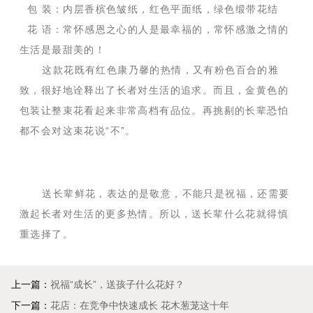
包 装：内层香槟色皱纸，红色平面纸，绿色缎带花结
花 语：常怀感恩之心的人是最幸福的，常怀感激之情的
生活是最甜美的！
这款花既有红色康乃馨的热情，又有粉色百合的雅
致，很好地诠释出了长者对生活的追求。而且，金黄色的
包装让整束花看起来非常高档有品位。再挑剔的长辈恐怕
都不会对这束花说“不”。
送长辈鲜花，表达的是敬意，不能只是祝福，还需要
激起长者对生活的更多热情。所以，送长辈什么花就得慎
重选择了。
上一篇：
祝福“成长”，送孩子什么花好？
下一篇：
花店：在竞争中快速成长 花木葱茏这十年