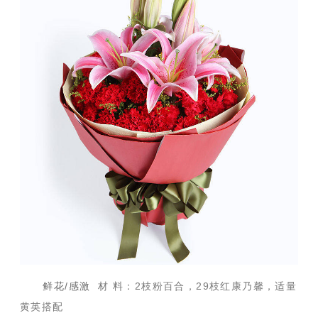
鲜花/感激
材 料：2枝粉百合，29枝红康乃馨，适量
黄英搭配