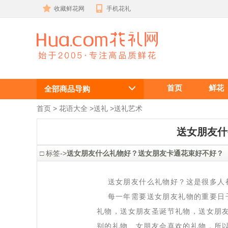
收藏鲜花网
手机花礼
送女朋友什么
首页
鲜花
礼物好？送女
全部商品导购
朋友卡通花束
首页
 >
花语大全
 >
送礼
 >
送礼艺术
好不好？
送女朋友什
 □ 标签->
送女朋友什么礼物好？送女朋友卡通花束好不好？
 送女朋友什么礼物好？这是很多人
 每一年需要送女朋友礼物的重要日
礼物，送女朋友圣诞节礼物，送女朋
别的礼物、女朋友会喜欢的礼物，所