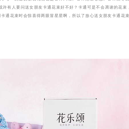
或许有人要问送女朋友卡通花束好不好？卡通可是不会凋谢的花束
到卡通花束时会惊喜得两眼冒星星啊，所以了放心送女朋友卡通花