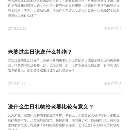
男人就应该默默地承担起家庭的责任，为老婆遮风挡雨，对老婆好到没上限。最
近吴奇隆和刘诗诗大婚，在生活中很节俭的吴奇隆说，结婚这件事情的预算是没
有上限的，实在让人感动到爆。那么作为普通人，爱人生日送什么礼物好？给老
婆过生日送什么好？
2016.03.23
查看详情
老婆过生日该送什么礼物？
其实现在的生活很好了，但是很多的夫妻因为工作的原因或是某些原因而关系变
淡，很多的时间没有在一起，也很少在一起，工作不是生活的全部，有时间也陪
陪你的爱人。那么老婆过生日送什么礼物最好？
2015.10.27
查看详情
送什么生日礼物给老婆比较有意义？
女人如花，需要阳光和雨水的温柔呵护。事实上，大部分女人稍稍打扮，都能达
到好看的水平。只是婚后往往忙于操持家庭，而忽略了对于自身的投入。身为温
柔体贴的丈夫，有必要时不时给她惊喜以表感谢。送什么生日礼物给老婆比较有