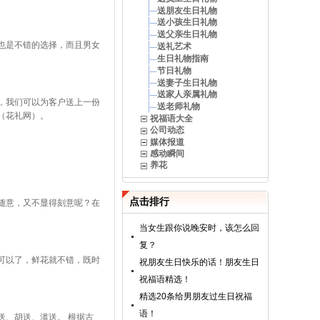
送朋友生日礼物
送小孩生日礼物
送父亲生日礼物
也是不错的选择，而且男女
送礼艺术
生日礼物指南
节日礼物
送妻子生日礼物
送家人亲属礼物
，我们可以为客户送上一份
送老师礼物
（花礼网）。
祝福语大全
公司动态
媒体报道
感动瞬间
养花
点击排行
随意，又不显得刻意呢？在
当女生跟你说晚安时，该怎么回
复？
可以了，鲜花就不错，既时
祝朋友生日快乐的话！朋友生日
祝福语精选！
精选20条给男朋友过生日祝福
语！
送、胡送、滥送。 根据古