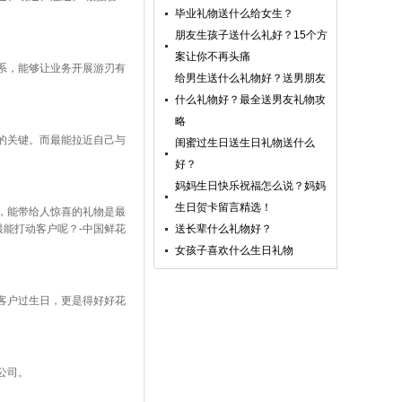
毕业礼物送什么给女生？
朋友生孩子送什么礼好？15个方
案让你不再头痛
系，能够让业务开展游刃有
给男生送什么礼物好？送男朋友
什么礼物好？最全送男友礼物攻
略
的关键。而最能拉近自己与
闺蜜过生日送生日礼物送什么
好？
妈妈生日快乐祝福怎么说？妈妈
生日贺卡留言精选！
，能带给人惊喜的礼物是最
送长辈什么礼物好？
能打动客户呢？-中国鲜花
女孩子喜欢什么生日礼物
客户过生日，更是得好好花
公司。