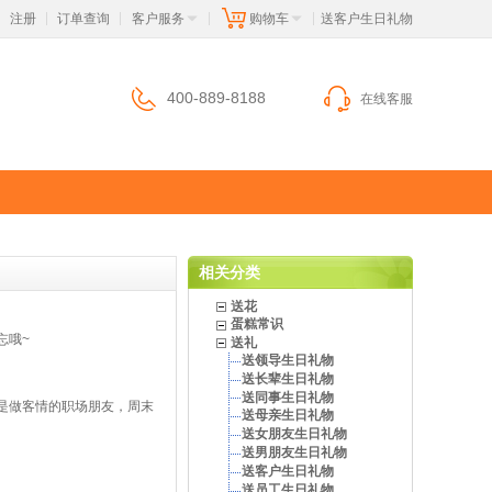
注册
订单查询
客户服务
购物车
 送客户生日礼物
|
|
|
|
400-889-8188
在线客服
相关分类
送花
蛋糕常识
忘哦~
送礼
送领导生日礼物
送长辈生日礼物
送同事生日礼物
是做客情的职场朋友，周末
送母亲生日礼物
送女朋友生日礼物
送男朋友生日礼物
送客户生日礼物
送员工生日礼物