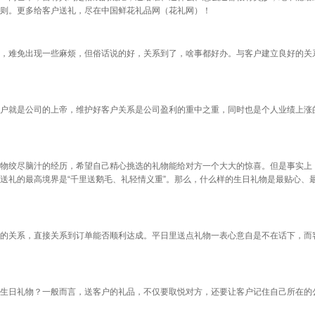
原则。更多给客户送礼，尽在中国鲜花礼品网（花礼网）！
，难免出现一些麻烦，但俗话说的好，关系到了，啥事都好办。与客户建立良好的关
户就是公司的上帝，维护好客户关系是公司盈利的重中之重，同时也是个人业绩上涨
物绞尽脑汁的经历，希望自己精心挑选的礼物能给对方一个大大的惊喜。但是事实上
送礼的最高境界是“千里送鹅毛、礼轻情义重”。那么，什么样的生日礼物是最贴心、最
的关系，直接关系到订单能否顺利达成。平日里送点礼物一表心意自是不在话下，而
生日礼物？一般而言，送客户的礼品，不仅要取悦对方，还要让客户记住自己所在的