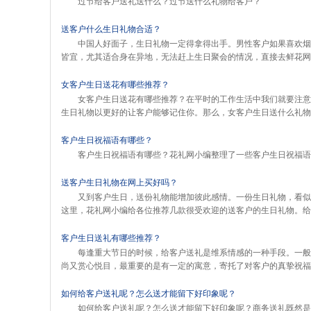
过节给客户送礼送什么？过节送什么礼物给客户？
送客户什么生日礼物合适？
中国人好面子，生日礼物一定得拿得出手。男性客户如果喜欢烟
皆宜，尤其适合身在异地，无法赶上生日聚会的情况，直接去鲜花网
女客户生日送花有哪些推荐？
女客户生日送花有哪些推荐？在平时的工作生活中我们就要注意
生日礼物以更好的让客户能够记住你。那么，女客户生日送什么礼物
客户生日祝福语有哪些？
客户生日祝福语有哪些？花礼网小编整理了一些客户生日祝福语
送客户生日礼物在网上买好吗？
又到客户生日，送份礼物能增加彼此感情。一份生日礼物，看似
这里，花礼网小编给各位推荐几款很受欢迎的送客户的生日礼物。给
客户生日送礼有哪些推荐？
每逢重大节日的时候，给客户送礼是维系情感的一种手段。一般
尚又赏心悦目，最重要的是有一定的寓意，寄托了对客户的真挚祝福
如何给客户送礼呢？怎么送才能留下好印象呢？
如何给客户送礼呢？怎么送才能留下好印象呢？商务送礼既然是