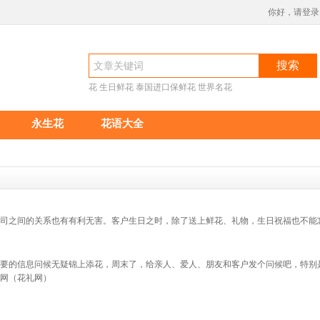
你好，请登录
搜索
花
生日鲜花
泰国进口保鲜花
世界名花
永生花
花语大全
司之间的关系也有有利无害。客户生日之时，除了送上鲜花、礼物，生日祝福也不能
要的信息问候无疑锦上添花，周末了，给亲人、爱人、朋友和客户发个问候吧，特别
网（花礼网）