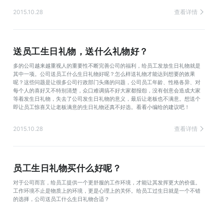
2015.10.28
查看详情
送员工生日礼物，送什么礼物好？
多的公司越来越重视人的重要性不断完善公司的福利，给员工发放生日礼物就是
其中一项。公司送员工什么生日礼物好呢？怎么样送礼物才能达到想要的效果
呢？这些问题是让很多公司行政部门头痛的问题，公司员工年龄、性格各异、对
每个人的喜好又不特别清楚，众口难调搞不好大家都报怨，没有创意会造成大家
等着发生日礼物，失去了公司发生日礼物的意义，最后让老板也不满意。想送个
即让员工惊喜又让老板满意的生日礼物还真不好选。看看小编给的建议吧！
2015.10.28
查看详情
员工生日礼物买什么好呢？
对于公司而言，给员工提供一个更舒服的工作环境，才能让其发挥更大的价值。
工作环境不止是物质上的环境，更是心理上的关怀。给员工过生日就是一个不错
的选择，公司送员工什么生日礼物合适？