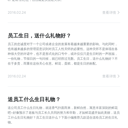
2016.02.24
查看详情
员工生日，送什么礼物好？
员工的忠诚度对于一个公司或者企业的发展有着越来越重要的影响。与此同时，
也有越来越多的管理层意识到对员工人性关怀的必要性。这种关怀不是体现在各
种假大空的许诺中，也不是形式化的口号中，或许仅仅只是生日时的一声祝福，
一份礼物，节假日的一句问候，就已经胜过无数。员工生日，送什么礼物好？不
在于多贵，而重在这份关心在意。鲜花，蛋糕，都是生日的标配。
2016.02.24
查看详情
送员工什么生日礼物？
送公司员工什么生日礼物，就送香气扑面而来，新鲜自然，寓意丰富深刻的鲜花
吧~好像预示了老板与员工长久共同的努力和辛勤，才如鲜花盛开如此美丽，送员
工什么生日礼物好？员工生日送什么？下面小编推荐几款适合送给员工的生日礼
物。