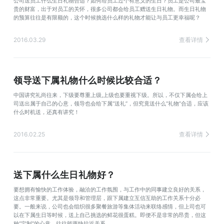
公司送员工什么生日礼物合适？如何给员工过个有意义的生日？员工是公司最宝
贵的财富，出于对员工的关怀，很多公司都会给员工赠送生日礼物。而生日礼物
的预算往往是有限额的，这个时候挑选什么样的礼物才能让与员工更幸福呢？
2016.03.29
查看详情
领导送下属礼物什么时候比较合适？
中国讲究礼尚往来，下级要尊重上级,上级也要重视下级。所以，不仅下属会给上
司送出属于自己的心意，领导也会给下属“送礼”，但究竟送什么“礼物”合适，应该
什么时机送，还真有讲究！
2016.02.25
查看详情
送下属什么生日礼物好？
要想拥有愉快的工作体验，融洽的工作氛围，与工作中的同事建立良好的关系，
这点非常重要。尤其是领导和管理层，跟下属建立互信互助的工作关系十分必
要。一般来说，公司也会组织很多聚餐旅游等集体活动来联络感情，但上司也可
以在下属生日等时候，送上自己挑选的鲜花很蛋糕。即便不是非常的昂贵，但这
种“定制”的心意，往往能更快拉近关系。