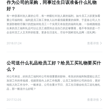
作为公司的采购，同事过生日该准备什么礼物
好？
有一种羡慕叫别人家的公司，有一种眼红叫别人家的福利。如今员工入职更加看
重公司福利啦，福利是员工除工资收入以外最强最重要的保障。于是各公司人力
资源部都绞尽脑汁的想如何给员工一个实用又有创意的福利礼物，一份精挑细选
出来的员工福利礼品可以让员工感受到企业自己的足够重视，毫不夸张的是一个
企业对员工人文关怀的彰显。更多生日送礼，尽在中国鲜花礼品网（花礼网）
2018.01.24
查看详情
公司送什么礼品给员工好？给员工买礼物要买什
么？
对公司来说，好的员工福利对公司有很重要的影响，有良好的福利制度能让员工
加深工作的幸福感，也能营造向上的工作氛围，让员工加强对公司的信任，更好
地投入到工作当中。一般来说，公司在重大节日、员工生日都会给员工送礼物礼
品，那一般送什么好呢？
2017.12.05
查看详情