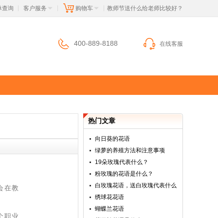
单查询
客户服务
购物车
 教师节送什么给老师比较好？
|
|
|
400-889-8188
在线客服
热门文章
向日葵的花语
绿萝的养殖方法和注意事项
19朵玫瑰代表什么？
粉玫瑰的花语是什么？
白玫瑰花语，送白玫瑰代表什么
会在教
绣球花花语
蝴蝶兰花语
个职业