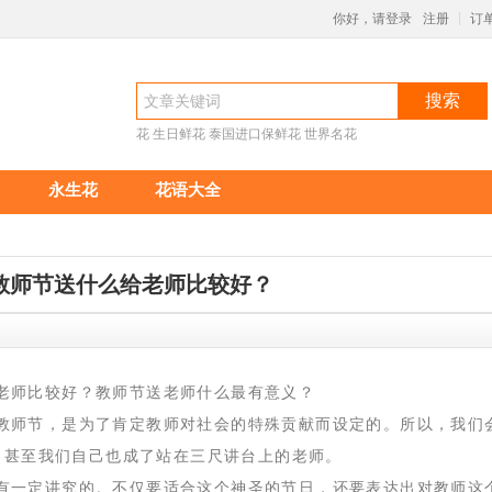
你好，请登录
注册
订
|
搜索
花
生日鲜花
泰国进口保鲜花
世界名花
永生花
花语大全
教师节送什么给老师比较好？
7:25
老师比较好？教师节送老师什么最有意义？
教师节，是为了肯定教师对社会的特殊贡献而设定的。所以，我们
，甚至我们自己也成了站在三尺讲台上的老师。
有一定讲究的。不仅要适合这个神圣的节日，还要表达出对教师这