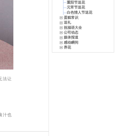
重阳节送花
元宵节送花
白色情人节送花
蛋糕常识
送礼
祝福语大全
公司动态
媒体报道
感动瞬间
养花
无法让
脑汁也