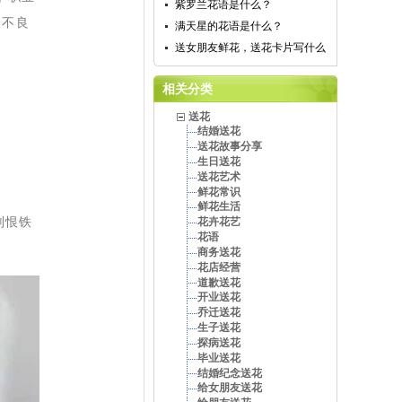
紫罗兰花语是什么？
长不良
满天星的花语是什么？
送女朋友鲜花，送花卡片写什么
相关分类
送花
结婚送花
送花故事分享
生日送花
送花艺术
鲜花常识
鲜花生活
副恨铁
花卉花艺
花语
商务送花
花店经营
道歉送花
开业送花
乔迁送花
生子送花
探病送花
毕业送花
结婚纪念送花
给女朋友送花