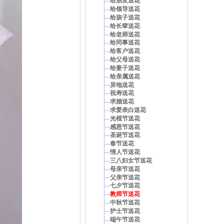
给朋友送花
给领导送花
给孩子送花
给长辈送花
给老师送花
给同事送花
给客户送花
给父母送花
给妻子送花
给亲属送花
异地送花
祝寿送花
求婚送花
求爱表白送花
光棍节送花
感恩节送花
圣诞节送花
春节送花
情人节送花
三八妇女节送花
母亲节送花
父亲节送花
七夕节送花
教师节送花
中秋节送花
护士节送花
端午节送花