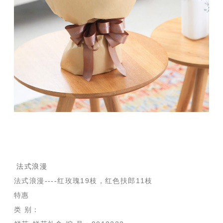
法式浪漫
法式浪漫----红玫瑰19枝，红色扶郎11枝
特惠
类 别：