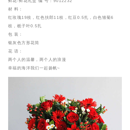
鲜花-鲜花礼盒 编 号：9012232
材 料：
红玫瑰19枝，红色扶郎11枝，红豆0.5扎，白色雏菊6
枝，栀子叶0.5扎
包 装：
银灰色方形花筒
花 语：
两个人的温馨，两个人的浪漫
幸福的海洋我们一起扬帆~