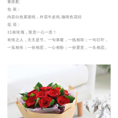
量搭配
包 装：
内层白色雾面纸，外层牛皮纸,咖啡色花结
花 语：
11枝玫瑰，寓意一心一意！
有情之人，天天是节。一句寒暖，一线相喧；一句叮咛，
一笺相传；一份相思，一心相盼；一份爱意，一生相恋。