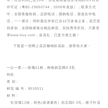
年，经营时间已近10年，并且取得通信管理局的ICP经营
许可证（粤B2-20050744，2005年发放）；联系方式
中，全国客服热线，总部电话，团购电话，渠道合作电
话，一一展示；同时最近评价已在10万多条之多，花艺坚
持原创，全国独家推出精品鲜花、实拍秀等栏目。只要登
录www.hua.com，送花礼，已是方便之极！
下面是一些网上花店畅销的花款，推荐给大家：
一心一意----玫瑰11枝，粉色勿忘我0.3扎
特价
类 别：
鲜花 编 号：9010011
材 料：
红玫瑰11枝，粉色(或者紫色）勿忘我0.3扎，栀子叶适