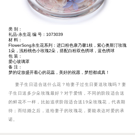
类 别：
礼品-永生花 编 号：1073039
材 料：
FlowerSong永生花系列：进口粉色康乃馨1枝，紫心奥斯汀玫瑰
1朵，浅粉桃色小玫瑰2朵，搭配白粉双色绣球，蓝色绣球
包 装：
爱心玻璃罩
备 注：
梦的绽放盛开着心的花蕊，美好的祝愿，梦想都成真！
妻子生日适合送什么花？给妻子过生日要送玫瑰吗？妻
子生日送多少朵玫瑰最好？对于爱情，不同的阶段适合送
的鲜花不一样，比如追求阶段适合送19朵玫瑰花，代表期
待；而结婚之后，送给妻子的玫瑰花，要能表达对爱的承
诺。