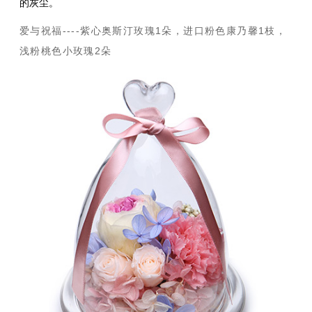
的灰尘。
爱与祝福----紫心奥斯汀玫瑰1朵，进口粉色康乃馨1枝，
浅粉桃色小玫瑰2朵