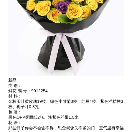
新品
类 别：
鲜花 编 号：9012254
材 料：
金枝玉叶黄玫瑰19枝、绿色小雏菊3枝、红豆4枝、紫色洋桔梗3
枝、栀子叶0.3扎
包 装：
黑色OPP雾面纸2张、浅紫色丝带1.5米
花 语：
那些日子你会不会舍不得，思念就像关不紧的门，空气里有幸福