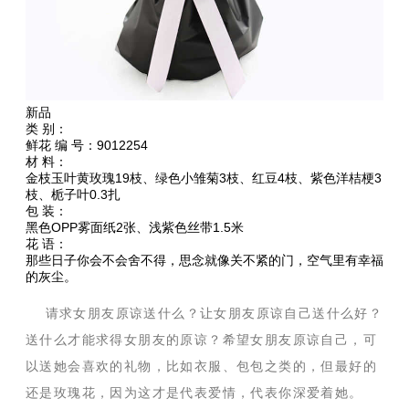
新品
类 别：
鲜花 编 号：9012254
材 料：
金枝玉叶黄玫瑰19枝、绿色小雏菊3枝、红豆4枝、紫色洋桔梗3
枝、栀子叶0.3扎
包 装：
黑色OPP雾面纸2张、浅紫色丝带1.5米
花 语：
那些日子你会不会舍不得，思念就像关不紧的门，空气里有幸福
的灰尘。
请求女朋友原谅送什么？让女朋友原谅自己送什么好？
送什么才能求得女朋友的原谅？希望女朋友原谅自己，可
以送她会喜欢的礼物，比如衣服、包包之类的，但最好的
还是玫瑰花，因为这才是代表爱情，代表你深爱着她。