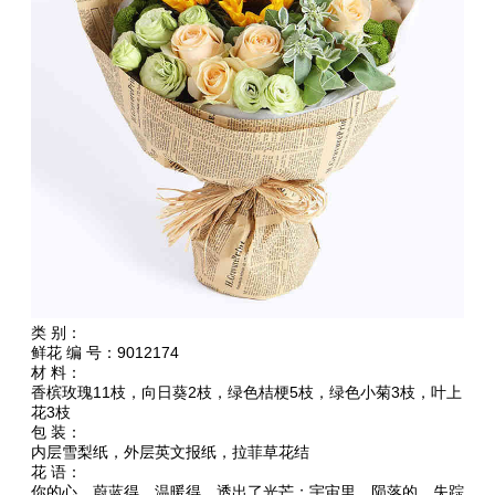
类 别：
鲜花 编 号：9012174
材 料：
香槟玫瑰11枝，向日葵2枝，绿色桔梗5枝，绿色小菊3枝，叶上
花3枝
包 装：
内层雪梨纸，外层英文报纸，拉菲草花结
花 语：
你的心，蔚蓝得，温暖得，透出了光芒；宇宙里，陨落的，失踪