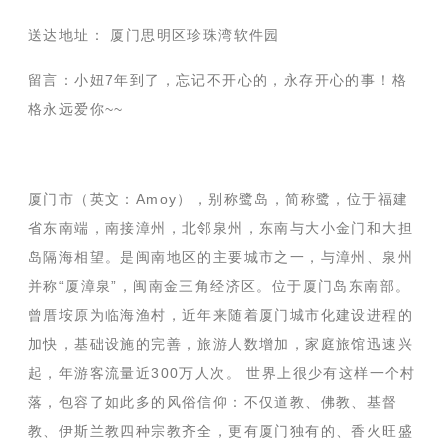
送达地址： 厦门思明区珍珠湾软件园
留言：小妞7年到了，忘记不开心的，永存开心的事！格
格永远爱你~~
厦门市（英文：Amoy），别称鹭岛，简称鹭，位于福建
省东南端，南接漳州，北邻泉州，东南与大小金门和大担
岛隔海相望。是闽南地区的主要城市之一，与漳州、泉州
并称“厦漳泉”，闽南金三角经济区。位于厦门岛东南部。
曾厝垵原为临海渔村，近年来随着厦门城市化建设进程的
加快，基础设施的完善，旅游人数增加，家庭旅馆迅速兴
起，年游客流量近300万人次。 世界上很少有这样一个村
落，包容了如此多的风俗信仰：不仅道教、佛教、基督
教、伊斯兰教四种宗教齐全，更有厦门独有的、香火旺盛