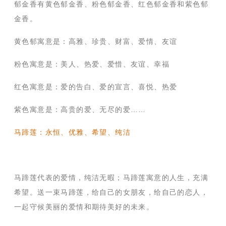
郁金香有黄色郁金香、粉色郁金香、红色郁金香和紫色郁
金香。
黄色郁寓意是：高雅、珍贵、财富、爱情、友谊
粉色寓意是：美人、热爱、爱惜、友谊、幸福
红色寓意是：爱的告白、爱的宣言、喜悦、热爱
紫色寓意是：高贵的爱、无尽的爱……
马蹄莲：永恒、优雅、希望、纯洁
马蹄莲代表的爱情，纯洁无暇；马蹄莲寓意的人生，充满
希望。送一束马蹄莲，给自己的女朋友，给自己的恋人，
一起守候美丽的爱情和期待美好的未来。