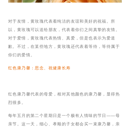
对于友情，黄玫瑰代表着纯洁的友谊和美好的祝福。所
以，黄玫瑰可以送给朋友，代表着你们之间真挚的友情。
对于爱情，黄玫瑰代表热情、真爱，但是也表示为爱道
歉。不过，在某些地方，黄玫瑰还代表着等待，等待属于
你们的爱情。
红色康乃馨：思念、祝健康长寿
红色康乃馨代表的母爱，相对其他颜色的康乃馨，显得热
烈很多。
每年五月的第二个星期日是一个极有人情味的节日——母
亲节。这一天，细心、孝顺的子女都会买一束康乃馨，亲