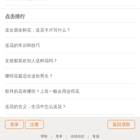
点击排行
送女朋友鲜花，送花卡片写什么？
送花的常识和技巧
女孩都喜欢别人送鲜花吗？
哪些花最适合送给男生？
祭拜的花有哪些？上坟一般会用这些花
送花的含义，生活中怎么送花？
登录
注册
返回顶部
帮助
查单
在线补款
客服
|
|
|