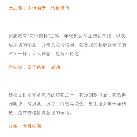
勿忘我：永恒的爱、浓情厚谊
勿忘我有“花中情种”之称，年轻男女常互赠勿忘我，以表
达深切的情意，并作为定情信物。勿忘我的花语就像它的
名字一样，让人难忘，也舍不得忘。
洋桔梗：富于感情、感动
桔梗是目前非常流行的切花之一，花形别致可爱，花色典
雅明快，有淡紫、淡红、白色等花色。男生送女孩子洋桔
梗，是在传递情真意切的感情。
红掌：大展宏图