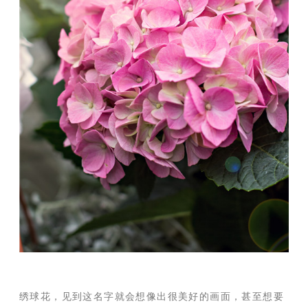
绣球花，见到这名字就会想像出很美好的画面，甚至想要