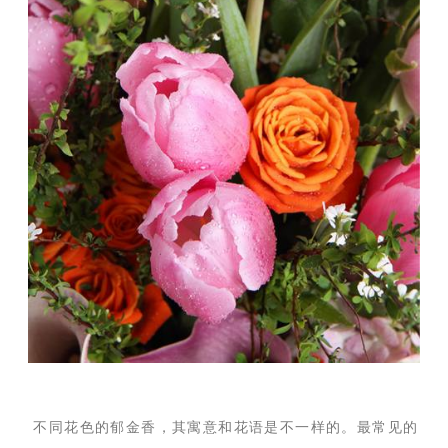
不同花色的郁金香，其寓意和花语是不一样的。最常见的