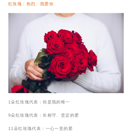
红玫瑰：热烈、我爱你
1朵红玫瑰代表：你是我的唯一
9朵红玫瑰代表：长相守、坚定的爱
11朵红玫瑰代表：一心一意的爱