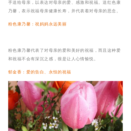
手送给母亲，以表达对母亲的爱、感激和祝福。送红色康
乃馨，表示祝福母亲健康长寿，并代表着对母亲的思念。
粉色康乃馨：祝妈妈永远美丽
粉色康乃馨代表了对母亲的爱和美好的祝福，而且这种爱
和祝福不会有深沉之感，很是让人心情愉悦。
郁金香：爱的告白、永恒的祝福