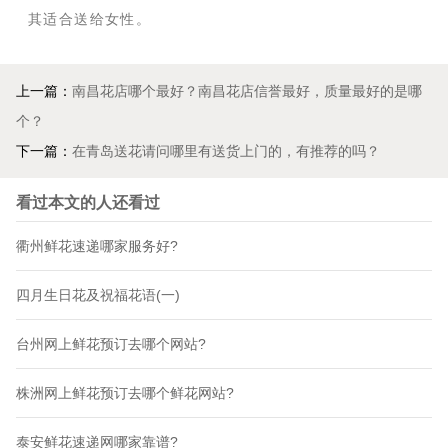
其适合送给女性。
上一篇：
南昌花店哪个最好？南昌花店信誉最好，质量最好的是哪
个？
下一篇：
在青岛送花请问哪里有送货上门的，有推荐的吗？
看过本文的人还看过
衢州鲜花速递哪家服务好?
四月生日花及祝福花语(一)
台州网上鲜花预订去哪个网站?
株洲网上鲜花预订去哪个鲜花网站?
泰安鲜花速递网哪家靠谱?