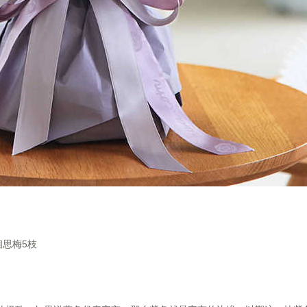
相思梅5枝