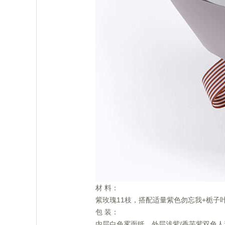
 材 料：
 紫玫瑰11枝，搭配适量紫色勿忘我+栀子
 包 装：
 内层白色雾面纸，外层浅紫/香芋紫双色