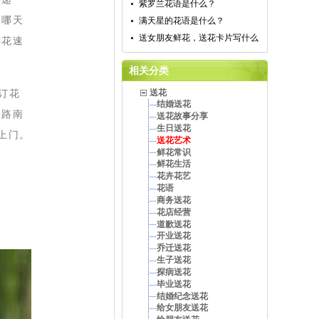
紫罗兰花语是什么？
，哪天
满天星的花语是什么？
送女朋友鲜花，送花卡片写什么
鲜花速
相关分类
订花
送花
结婚送花
、路南
送花故事分享
生日送花
上门。
送花艺术
鲜花常识
鲜花生活
花卉花艺
花语
商务送花
花店经营
道歉送花
开业送花
乔迁送花
生子送花
探病送花
毕业送花
结婚纪念送花
给女朋友送花