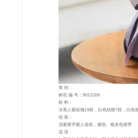
 类 别：
 鲜花 编 号：9012209
 材 料：
 冷美人紫玫瑰19枝，白色桔梗7枝，白色
 包 装：
 浅紫香芋紫人造纸，紫色、银灰色缎带
 花 语：