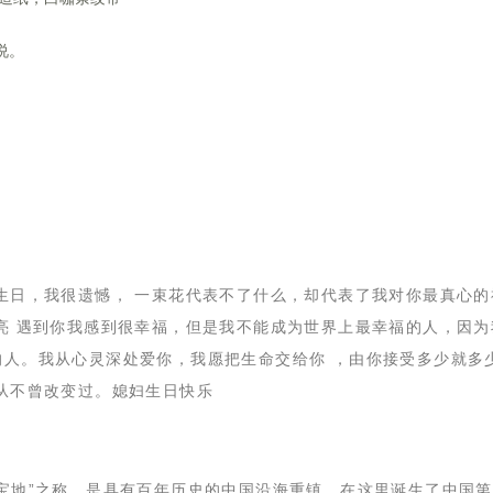
说。
过生日，我很遗憾， 一束花代表不了什么，却代表了我对你最真心的
亮 遇到你我感到很幸福，但是我不能成为世界上最幸福的人，因为
的人。我从心灵深处爱你，我愿把生命交给你 ，由你接受多少就多
从不曾改变过。媳妇生日快乐
东宝地”之称，是具有百年历史的中国沿海重镇。在这里诞生了中国