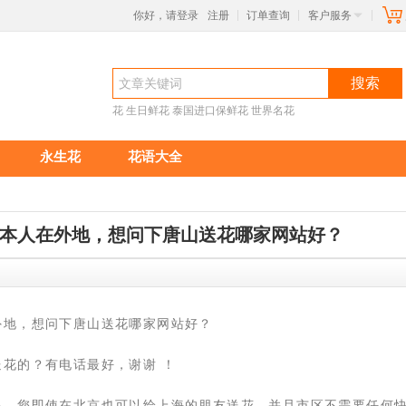
你好，请登录
注册
订单查询
客户服务
|
|
|
搜索
花
生日鲜花
泰国进口保鲜花
世界名花
永生花
花语大全
本人在外地，想问下唐山送花哪家网站好？
58
外地，想问下唐山送花哪家网站好？
送花的？有电话最好，谢谢 ！
限，您即使在北京也可以给上海的朋友送花，并且市区不需要任何