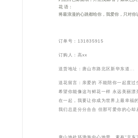
 花 语：
 将最浪漫的心跳都给你，我爱你，只对你
 订单号：131835915
 订购人：高xx
 送货地址：唐山市路北区新华东道...
 送花留言：亲爱的 不能陪你一起度
希望你能像这与鲜花一样 永远美丽漂
在一起，我要让你成为世界上最幸福
我们总是分分合合 但那可爱你的心却
 唐山地处环渤海中心地带，素有“京