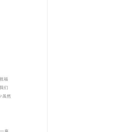
祝福
我们
少虽然
第一座