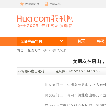
收藏鲜花网
手机花礼
女朋友在唐
首页
鲜花
山，本人在外
全部商品导购
地，想问下唐
首页
 >
花语大全
 >
送花
 >
送花艺术
山送花哪家网
女朋友在唐山，
站好？
 □ 标签->
唐山送花
 花礼网 / 2015/11/20 14:13:
 网友提问一：女朋友在唐山，本人在
 网友提问二：请问：河北唐山哪儿有
 网上订花不受任何时空和地理位置所