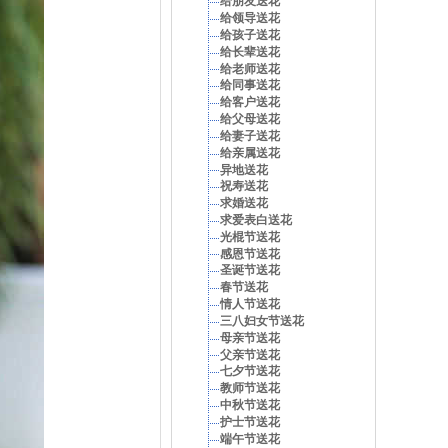
给朋友送花
给领导送花
给孩子送花
给长辈送花
给老师送花
给同事送花
给客户送花
给父母送花
给妻子送花
给亲属送花
异地送花
祝寿送花
求婚送花
求爱表白送花
光棍节送花
感恩节送花
圣诞节送花
春节送花
情人节送花
三八妇女节送花
母亲节送花
父亲节送花
七夕节送花
教师节送花
中秋节送花
护士节送花
端午节送花