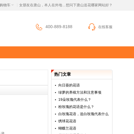
购物车
 女朋友在唐山，本人在外地，想问下唐山送花哪家网站好？
|
400-889-8188
在线客服
热门文章
向日葵的花语
绿萝的养殖方法和注意事项
19朵玫瑰代表什么？
粉玫瑰的花语是什么？
白玫瑰花语，送白玫瑰代表什么
绣球花花语
蝴蝶兰花语
快递