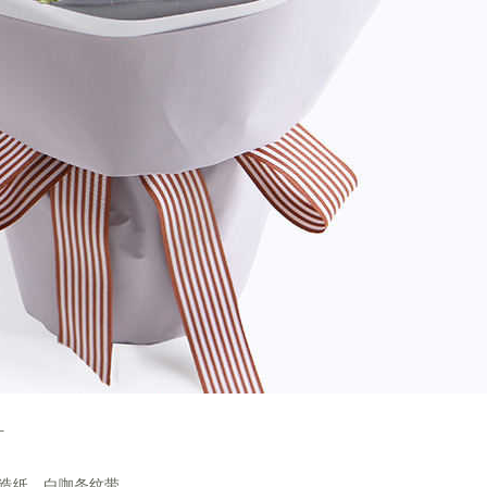
叶
人造纸，白咖条纹带