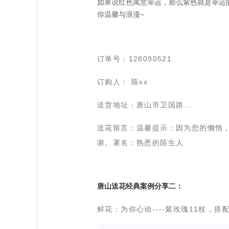
 如果说红色寓意幸运，那么紫色就是幸
你温馨与浪漫~
 订单号：128090521
 订购人： 陈xx
 送货地址：唐山市卫国路...
 送花留言：温馨提示：因为您的懒惰
谢。署名：熟悉的陌生人
 唐山送花经典案例分享二：
 鲜花：
为你心动-
---紫玫瑰11枝，