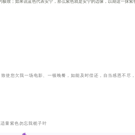
运的极致；如果说蓝色代表安宁，那么紫色就是安宁的边缘，以期这一抹紫
，致使您欠我一场电影、一顿晚餐，如能及时偿还，自当感恩不尽
搭配适量紫色勿忘我栀子叶