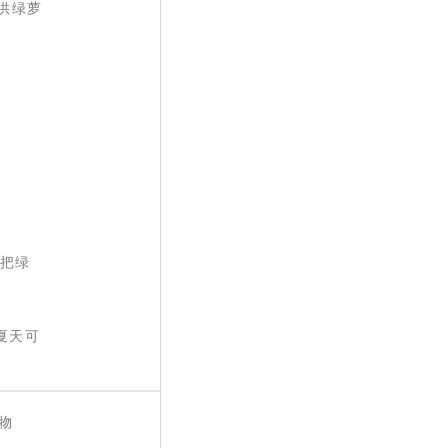
供绿萝
以把绿
夏天可
物