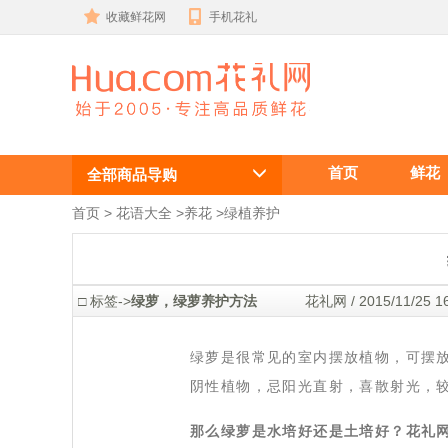
收藏鲜花网
手机花礼
绿萝是水培好
首页
鲜花
还是土培好？
全部商品导购
首页
 >
花语大全
 >
养花
 >
绿植养护
 □ 标签->
绿萝，绿萝养护方法
 花礼网 / 2015/11/25
 绿萝是很常见的室内摆放植物，可摆
阴性植物，忌阳光直射，喜散射光，
那么绿萝是水培好还是土培好？花礼