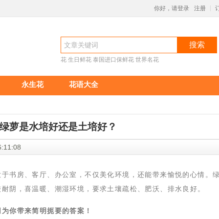
你好，请登录
注册
|
搜索
花
生日鲜花
泰国进口保鲜花
世界名花
永生花
花语大全
绿萝是水培好还是土培好？
 16:11:08
放于书房、客厅、办公室，不仅美化环境，还能带来愉悦的心情。
较耐阴，喜温暖、潮湿环境，要求土壤疏松、肥沃、排水良好。
网为你带来简明扼要的答案！