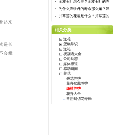
金枝玉叶怎么养？金枝玉叶的养
为什么洋牡丹的寿命那么短？洋
并蒂莲的花语是什么？并蒂莲的
看起来
相关分类
送花
就是长
蛋糕常识
送礼
不会继
祝福语大全
公司动态
媒体报道
感动瞬间
养花
鲜花养护
花卉盆栽养护
绿植养护
花卉大全
常用鲜切花专辑