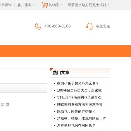
订单查询
客户服务
购物车
 绿萝是水培好还是土培好？
|
|
|
400-889-8188
在线客服
热门文章
多肉小兔子碧光环怎么养？
100种超全花语大全，赶紧收
“洋牡丹”花毛茛的花语是什么
绿萝属
蝴蝶兰的养殖方法和注意事项
瓶插花：睡莲的养护技巧
洋桔梗、桔梗、玫瑰的区别，洋
怎样使鲜花保存时间长？