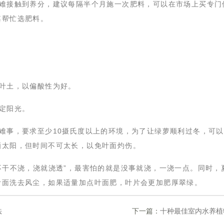
很难接触到养分，建议每隔半个月施一次肥料，可以在市场上买专门
其帮忙选肥料。
腐叶土，以偏酸性为好。
一定阳光。
个难事，要求至少10摄氏度以上的环境，为了让绿萝顺利过冬，可
晒太阳，但时间不可太长，以免叶面灼伤。
“不干不浇，浇就浇透”，最害怕的就是没事就浇，一浇一点。同时，
叶面洗去风尘，如果适量加点叶面肥，叶片会更加肥厚翠绿。
法
下一篇：
十种最佳室内水养植