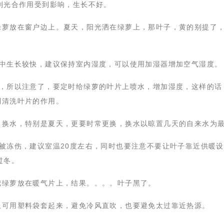
则光合作用受到影响，生长不好。
绿萝放在窗户边上。夏天，阳光洒在绿萝上，那叶子，黄的别提了
境中生长较快，建议保持室内湿度，可以使用加湿器增加空气湿度。
境，所以注意了，要定时给绿萝的叶片上喷水，增加湿度，这样的话
到清洗叶片的作用。
常换水，特别是夏天，更要时常更换，换水以晾置几天的自来水为
回被冻伤，建议室温20度左右，同时也要注意不要让叶子靠近供暖
过冬。
把绿萝放在暖气片上，结果。。。。叶子黑了。
上可用塑料袋套起来，避免冷风直吹，也要避免太过靠近热源。