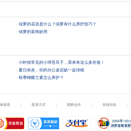
 ·
绿萝的花语是什么？绿萝有什么养护技巧？
 ·
绿萝的装饰妙用
 ·
小时候常见的小球苍耳子，原来有这么多价值！
 ·
夏日炎炎，你的办公桌还缺一盆绿植
 ·
秋季蝴蝶兰要怎么养护？
体报道
|
联系方式
|
团购合作
|
在线补款
|