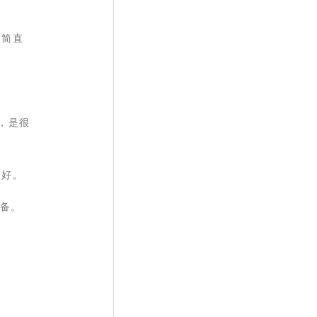
，简直
，是很
最好。
设备。