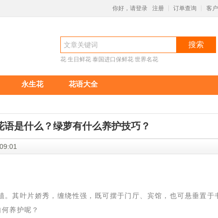
你好，请登录
注册
订单查询
客户
|
|
搜索
花
生日鲜花
泰国进口保鲜花
世界名花
永生花
花语大全
花语是什么？绿萝有什么养护技巧？
17:09:01
植。其叶片娇秀，缠绕性强，既可摆于门厅、宾馆，也可悬垂置于
如何养护呢？