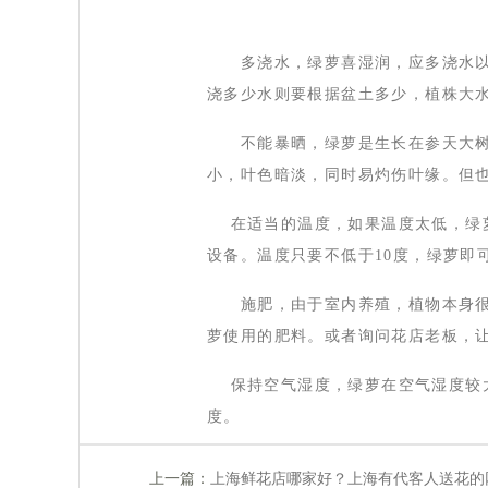
 多浇水，绿萝喜湿润，应多浇水以
浇多少水则要根据盆土多少，植株大
 不能暴晒，绿萝是生长在参天大树
小，叶色暗淡，同时易灼伤叶缘。但
 在适当的温度，如果温度太低，绿
设备。温度只要不低于10度，绿萝即
 施肥，由于室内养殖，植物本身很
萝使用的肥料。或者询问花店老板，
 保持空气湿度，绿萝在空气湿度较
度。
上一篇：
上海鲜花店哪家好？上海有代客人送花的