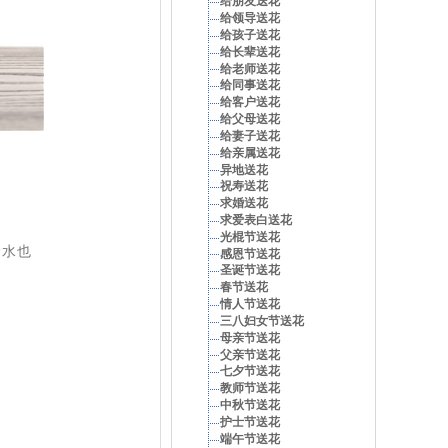
给朋友送花
给领导送花
给孩子送花
给长辈送花
给老师送花
给同事送花
给客户送花
给父母送花
给妻子送花
给亲属送花
异地送花
祝寿送花
求婚送花
求爱表白送花
光棍节送花
喝水也
感恩节送花
圣诞节送花
春节送花
情人节送花
三八妇女节送花
母亲节送花
父亲节送花
七夕节送花
教师节送花
中秋节送花
护士节送花
端午节送花