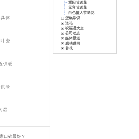
重阳节送花
元宵节送花
白色情人节送花
但具体
蛋糕常识
送礼
祝福语大全
公司动态
媒体报道
新叶变
感动瞬间
养花
近供暖
门供绿
气湿
家口碑最好？