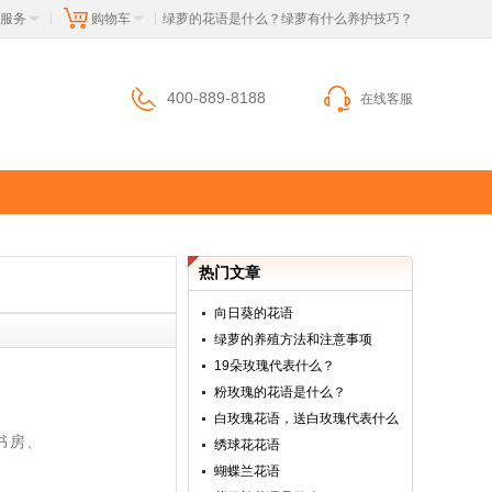
服务
购物车
 绿萝的花语是什么？绿萝有什么养护技巧？
|
|
400-889-8188
在线客服
热门文章
向日葵的花语
绿萝的养殖方法和注意事项
19朵玫瑰代表什么？
粉玫瑰的花语是什么？
白玫瑰花语，送白玫瑰代表什么
书房、
绣球花花语
蝴蝶兰花语