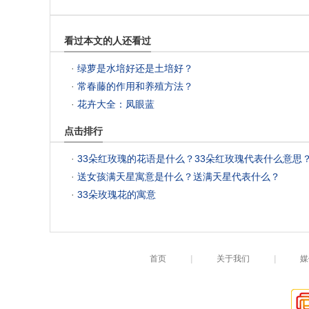
看过本文的人还看过
 ·
绿萝是水培好还是土培好？
 ·
常春藤的作用和养殖方法？
 ·
花卉大全：凤眼蓝
点击排行
 ·
33朵红玫瑰的花语是什么？33朵红玫瑰代表什么意思
 ·
送女孩满天星寓意是什么？送满天星代表什么？
 ·
33朵玫瑰花的寓意
首页
|
关于我们
|
媒