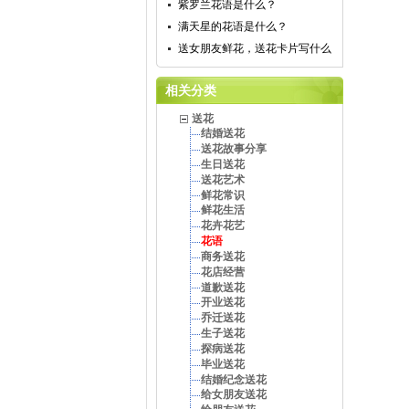
紫罗兰花语是什么？
满天星的花语是什么？
送女朋友鲜花，送花卡片写什么
相关分类
送花
结婚送花
送花故事分享
生日送花
送花艺术
鲜花常识
鲜花生活
花卉花艺
花语
商务送花
花店经营
道歉送花
开业送花
乔迁送花
生子送花
探病送花
毕业送花
结婚纪念送花
给女朋友送花