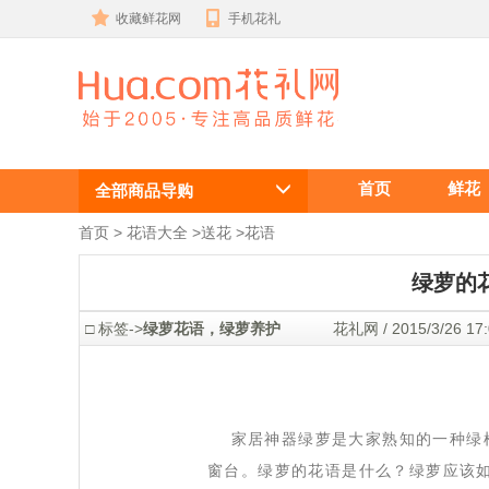
收藏鲜花网
手机花礼
绿萝的花语是
首页
鲜花
什么？绿萝的
全部商品导购
养护
首页
 >
花语大全
 >
送花
 >
花语
绿萝的
 □ 标签->
绿萝花语，绿萝养护
 花礼网 / 2015/3/26 
 家居神器绿萝是大家熟知的一种绿
窗台。绿萝的花语是什么？绿萝应该