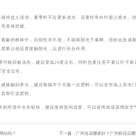
保持盆土湿润，夏季时不仅要多浇水，还要经常向叶面上喷水。
水等具体把握。
遮蔽的树林中，向阳性并不强，不能再阳光下暴晒，否则会造成
也需要让他适度接触阳光，以进行光合作用。
萝可能回被冻伤，建议室温20度左右，同时也要注意不要让叶子靠
可安全过冬。
难接触到养分，建议每隔半个月施一次肥料，可以在市场上买专
让其帮忙选肥料。
大的环境中生长较快，建议保持室内湿度，可以使用加湿器增加空
网站吗？
下一篇：
广州送花哪家好？广州鲜花店哪