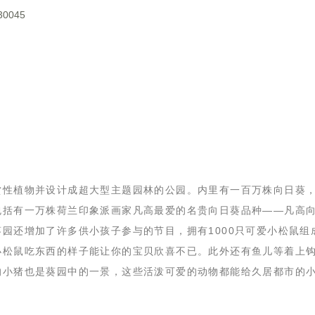
0045
赏性植物并设计成超大型主题园林的公园。内里有一百万株向日葵，
包括有一万株荷兰印象派画家凡高最爱的名贵向日葵品种——凡高
园还增加了许多供小孩子参与的节目，拥有1000只可爱小松鼠组
小松鼠吃东西的样子能让你的宝贝欣喜不已。此外还有鱼儿等着上
的小猪也是葵园中的一景，这些活泼可爱的动物都能给久居都市的