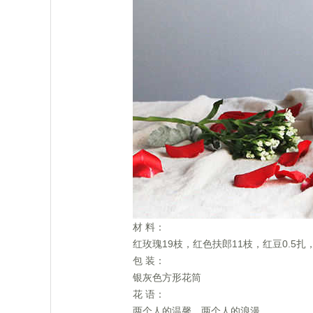
 材 料：
 红玫瑰19枝，红色扶郎11枝，红豆0.5扎
 包 装：
 银灰色方形花筒
 花 语：
 两个人的温馨，两个人的浪漫