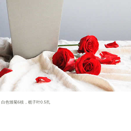
，白色雏菊6枝，栀子叶0.5扎