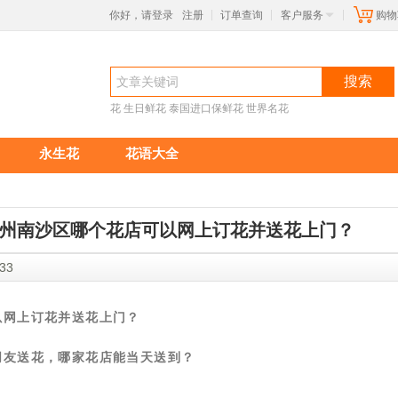
你好，请登录
注册
订单查询
客户服务
购物
|
|
|
搜索
花
生日鲜花
泰国进口保鲜花
世界名花
永生花
花语大全
州南沙区哪个花店可以网上订花并送花上门？
:58:33
以网上订花并送花上门？
朋友送花，哪家花店能当天送到？