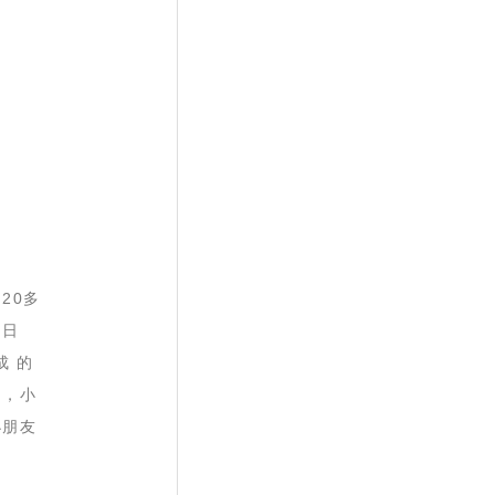
20多
向日
成 的
钩，小
小朋友