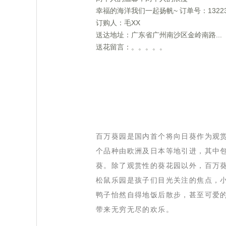
 幸福的海洋我们一起扬帆~ 订单号：13223
 订购人：毛XX
 送达地址：广东省广州南沙区金岭南路...
 送花留言：。。。。。
 百万葵园是国内首个将向日葵作为观
个品种由欧洲及日本等地引进，其中
葵。除了观赏性的葵花园以外，百万葵
松鼠乐园是孩子们目光关注的焦点，
鸭子怡然自得地饭后散步，甚至可爱
带来无穷无尽的欢乐。