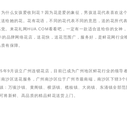
？为什么女孩爱收到花？因为花是爱的象征，男孩送花代表喜欢这
孩送给她的花。花有花语，不同的花代表不同的意思，送的花所代
觉。来花礼网HUA.COM看看吧，一定有一款适合送给你的女神
年的品牌网络花店，送花快，送花范围广，服务好，是鲜花网行业
品质有保障。
005年9月设立广州连锁花店，目前已成为广州地区鲜花行业的领导
州南沙区送花服务，广州南沙区位于广州市最南端，南沙区下辖3个
个镇：万顷沙镇、黄阁镇、横沥镇、榄核镇、大岗镇、东涌镇全部范
即可将新鲜、高品质的精品鲜花送货上门。