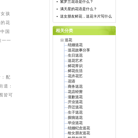
紫罗兰花语是什么？
满天星的花语是什么？
个女孩
送女朋友鲜花，送花卡片写什么
表的花
相关分类
，中国
唯一一
送花
结婚送花
送花故事分享
生日送花
送花艺术
鲜花常识
鲜花生活
花卉花艺
者：配
花语
街道：
商务送花
花店经营
围皆可
道歉送花
开业送花
乔迁送花
生子送花
探病送花
毕业送花
结婚纪念送花
给女朋友送花