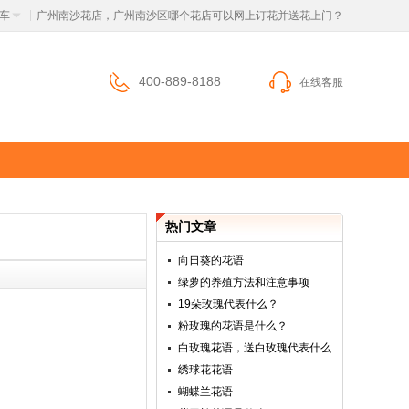
车
 广州南沙花店，广州南沙区哪个花店可以网上订花并送花上门？
|
400-889-8188
在线客服
热门文章
向日葵的花语
绿萝的养殖方法和注意事项
19朵玫瑰代表什么？
粉玫瑰的花语是什么？
白玫瑰花语，送白玫瑰代表什么
绣球花花语
蝴蝶兰花语