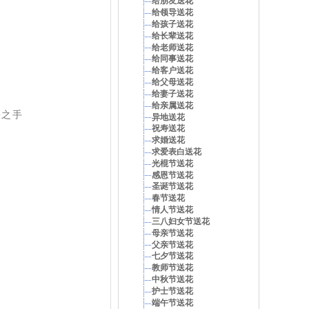
给朋友送花
给领导送花
给孩子送花
给长辈送花
给老师送花
给同事送花
给客户送花
给父母送花
给妻子送花
给亲属送花
子之手
异地送花
祝寿送花
求婚送花
求爱表白送花
光棍节送花
感恩节送花
圣诞节送花
春节送花
情人节送花
三八妇女节送花
母亲节送花
父亲节送花
七夕节送花
教师节送花
中秋节送花
护士节送花
端午节送花