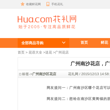
收藏鲜花网
手机花礼
广州南沙花
首页
鲜花
店，广州南沙
全部商品导购
区哪个花店可
首页
 >
花语大全
 >
送花
 >
广州花店
以网上订花并
广州南沙花店，广
送花上门？
 □ 标签->
广州南沙区花店
 花礼网 / 2015/12/13 14
网友提问一：广州南沙区哪个花店可
网友提问二：想给在南沙区黄阁镇的