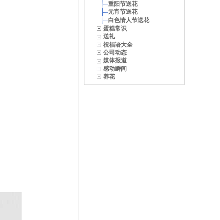
重阳节送花
元宵节送花
白色情人节送花
蛋糕常识
送礼
祝福语大全
公司动态
媒体报道
感动瞬间
养花