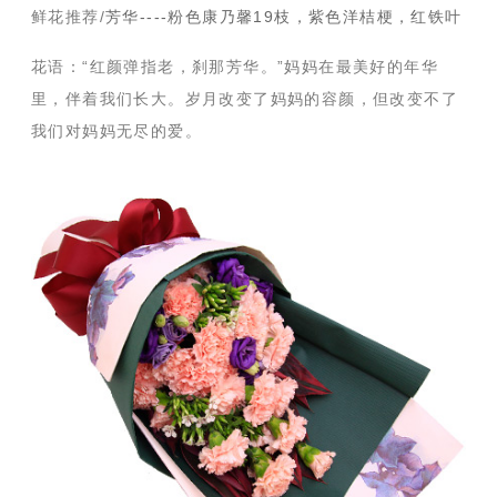
鲜花推荐/
芳华----粉色康乃馨19枝，紫色洋桔梗，红铁叶
花语：“红颜弹指老，刹那芳华。”妈妈在最美好的年华
里，伴着我们长大。岁月改变了妈妈的容颜，但改变不了
我们对妈妈无尽的爱。