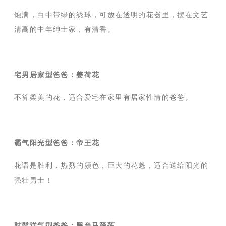
饱满，白中带绿的绣球，可放在透明的花器里，摆在文艺
清高的中年绅士家，有清香。
宅男居家型爸爸：姜荷花
不算柔美的花，适合爱宅在家里有居家性情的爸爸。
霸气阳光型爸爸：帝王花
花语是胜利，热烈的颜色，巨大的花魁，适合送给阳光的
强壮男士！
时髦洋气型爸爸：黑色马蹄莲