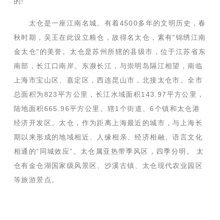
的!
太仓是一座江南名城。有着4500多年的文明历史，春
秋时期，吴王在此设立粮仓，故得名太仓，素有"锦绣江南
金太仓"的美誉。太仓是苏州所辖的县级市，位于江苏省东
南部，长江口南岸。东濒长江，与崇明岛隔江相望，南临
上海市宝山区、嘉定区，西连昆山市，北接太仓市。全市
总面积为823平方公里，长江水域面积143.97平方公里，
陆地面积665.96平方公里。辖1个街道、6个镇和太仓港
经济开发区。太仓，作为距离上海最近的城市，与上海长
期以来形成的地域相近、人缘相亲、经济相融、语言文化
相通的“同城效应”。太仓属亚热带季风区，四季分明。 太
仓有金仓湖国家级风景区、沙溪古镇、太仓现代农业园区
等旅游景点。