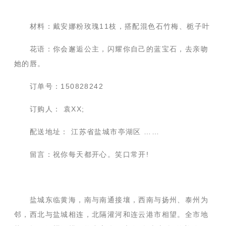
材料：戴安娜粉玫瑰11枝，搭配混色石竹梅、栀子叶
花语：你会邂逅公主，闪耀你自己的蓝宝石，去亲吻
她的唇。
订单号：150828242
订购人： 袁XX;
配送地址： 江苏省盐城市亭湖区 ……
留言：祝你每天都开心。笑口常开!
盐城东临黄海，南与南通接壤，西南与扬州、泰州为
邻，西北与盐城相连，北隔灌河和连云港市相望。全市地