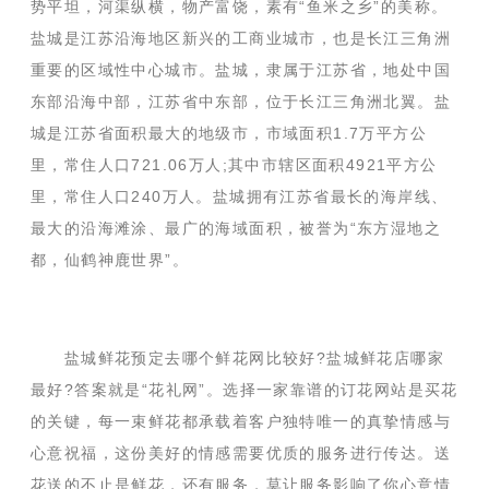
势平坦，河渠纵横，物产富饶，素有“鱼米之乡”的美称。
盐城是江苏沿海地区新兴的工商业城市，也是长江三角洲
重要的区域性中心城市。盐城，隶属于江苏省，地处中国
东部沿海中部，江苏省中东部，位于长江三角洲北翼。盐
城是江苏省面积最大的地级市，市域面积1.7万平方公
里，常住人口721.06万人;其中市辖区面积4921平方公
里，常住人口240万人。盐城拥有江苏省最长的海岸线、
最大的沿海滩涂、最广的海域面积，被誉为“东方湿地之
都，仙鹤神鹿世界”。
盐城鲜花预定去哪个鲜花网比较好?盐城鲜花店哪家
最好?答案就是“花礼网”。选择一家靠谱的订花网站是买花
的关键，每一束鲜花都承载着客户独特唯一的真挚情感与
心意祝福，这份美好的情感需要优质的服务进行传达。送
花送的不止是鲜花，还有服务，莫让服务影响了你心意情