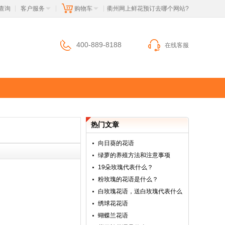
查询
客户服务
购物车
 衢州网上鲜花预订去哪个网站?
|
|
|
400-889-8188
在线客服
热门文章
向日葵的花语
绿萝的养殖方法和注意事项
19朵玫瑰代表什么？
粉玫瑰的花语是什么？
白玫瑰花语，送白玫瑰代表什么
绣球花花语
蝴蝶兰花语