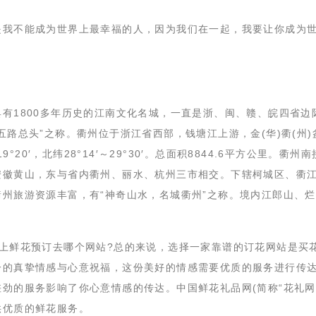
我不能成为世界上最幸福的人，因为我们在一起，我要让你成为
有1800多年历史的江南文化名城，一直是浙、闽、赣、皖四省边
五路总头”之称。衢州位于浙江省西部，钱塘江上游，金(华)衢(州)
9°20′，北纬28°14′～29°30′。总面积8844.6平方公里。衢州
安徽黄山，东与省内衢州、丽水、杭州三市相交。下辖柯城区、衢
州旅游资源丰富，有“神奇山水，名城衢州”之称。境内江郎山、
上鲜花预订去哪个网站?总的来说，选择一家靠谱的订花网站是买
一的真挚情感与心意祝福，这份美好的情感需要优质的服务进行传
劲的服务影响了你心意情感的传达。中国鲜花礼品网(简称“花礼网”
供优质的鲜花服务。