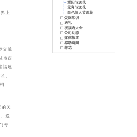
重阳节送花
元宵节送花
世界上
白色情人节送花
蛋糕常识
送礼
祝福语大全
公司动态
媒体报道
感动瞬间
养花
际交通
盆地西
南接福建
江区、
烂柯
花的关
达。送
)专