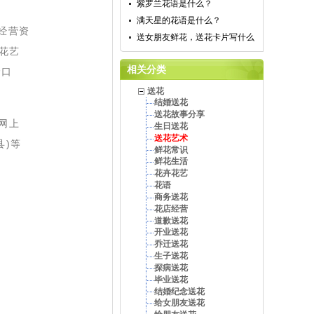
紫罗兰花语是什么？
满天星的花语是什么？
经营资
送女朋友鲜花，送花卡片写什么
花艺
相关分类
价口
送花
结婚送花
送花故事分享
网上
生日送花
送花艺术
县)等
鲜花常识
鲜花生活
花卉花艺
花语
商务送花
花店经营
道歉送花
开业送花
乔迁送花
生子送花
探病送花
毕业送花
结婚纪念送花
给女朋友送花