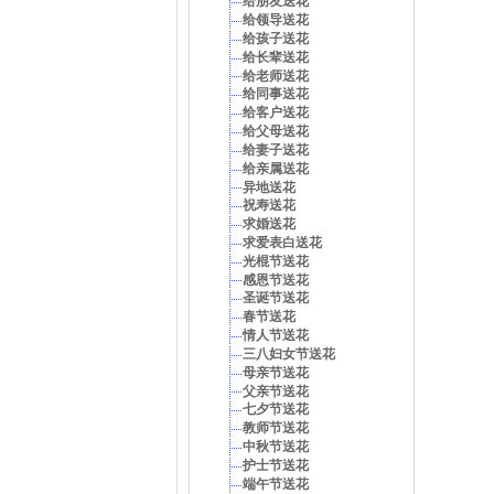
给朋友送花
给领导送花
给孩子送花
给长辈送花
给老师送花
给同事送花
给客户送花
给父母送花
给妻子送花
给亲属送花
异地送花
祝寿送花
求婚送花
求爱表白送花
光棍节送花
感恩节送花
圣诞节送花
春节送花
情人节送花
三八妇女节送花
母亲节送花
父亲节送花
七夕节送花
教师节送花
中秋节送花
护士节送花
端午节送花