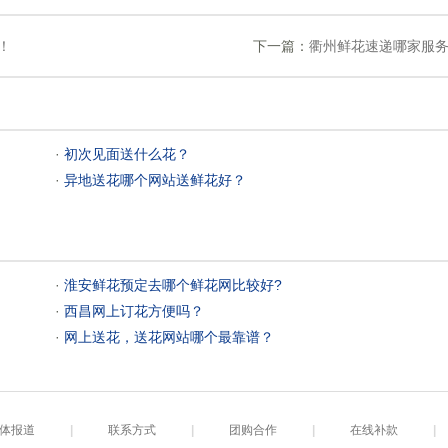
！
下一篇：
衢州鲜花速递哪家服务
 ·
初次见面送什么花？
 ·
异地送花哪个网站送鲜花好？
 ·
淮安鲜花预定去哪个鲜花网比较好?
 ·
西昌网上订花方便吗？
 ·
网上送花，送花网站哪个最靠谱？
体报道
|
联系方式
|
团购合作
|
在线补款
|