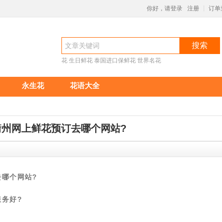
你好，请登录
注册
订单
|
搜索
花
生日鲜花
泰国进口保鲜花
世界名花
永生花
花语大全
衢州网上鲜花预订去哪个网站?
9:09
去哪个网站?
务好?