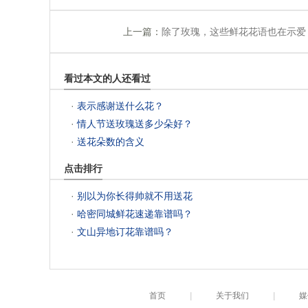
上一篇：
除了玫瑰，这些鲜花花语也在示爱
看过本文的人还看过
 ·
表示感谢送什么花？
 ·
情人节送玫瑰送多少朵好？
 ·
送花朵数的含义
点击排行
 ·
别以为你长得帅就不用送花
 ·
哈密同城鲜花速递靠谱吗？
 ·
文山异地订花靠谱吗？
首页
|
关于我们
|
媒