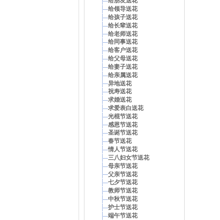
给朋友送花
给领导送花
给孩子送花
给长辈送花
给老师送花
给同事送花
给客户送花
给父母送花
给妻子送花
给亲属送花
异地送花
祝寿送花
求婚送花
求爱表白送花
光棍节送花
感恩节送花
圣诞节送花
春节送花
情人节送花
三八妇女节送花
母亲节送花
父亲节送花
七夕节送花
教师节送花
中秋节送花
护士节送花
端午节送花