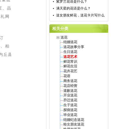
紫罗兰花语是什么？
证、品
满天星的花语是什么？
送女朋友鲜花，送花卡片写什么
花礼网
相关分类
订
送花
结婚送花
县、柏
送花故事分享
生日送花
内丘县
送花艺术
鲜花常识
鲜花生活
花卉花艺
花语
商务送花
花店经营
道歉送花
开业送花
乔迁送花
生子送花
探病送花
毕业送花
结婚纪念送花
给女朋友送花