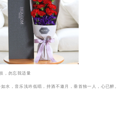
9枝，勿忘我适量
静如水，音乐浅吟低唱，持酒不邀月，垂首独一人，心已醉。