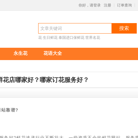
你好，请登录
注册
订单查询
|
|
搜索
花
生日鲜花
泰国进口保鲜花
世界名花
永生花
花语大全
鲜花店哪家好？哪家订花服务好？
44
站靠谱?
店服务好?鲜花速递行业不断壮大，一些资质不全的鲜花网站，服务