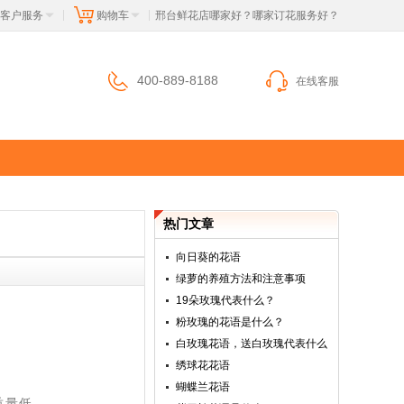
客户服务
购物车
 邢台鲜花店哪家好？哪家订花服务好？
|
|
400-889-8188
在线客服
热门文章
向日葵的花语
绿萝的养殖方法和注意事项
19朵玫瑰代表什么？
粉玫瑰的花语是什么？
白玫瑰花语，送白玫瑰代表什么
绣球花花语
蝴蝶兰花语
质量低