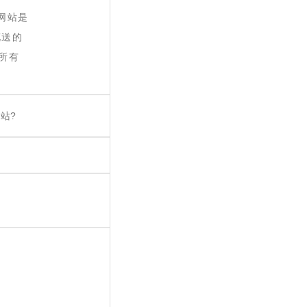
网站是
花送的
所有
站?