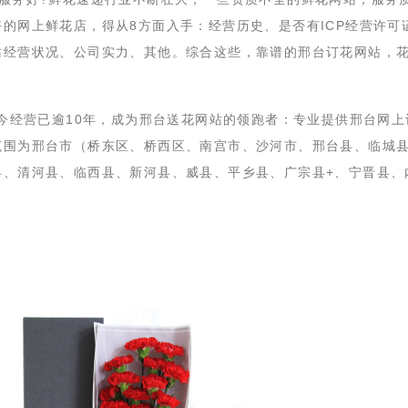
的网上鲜花店，得从8方面入手：经营历史、是否有ICP经营许可
站经营状况、公司实力、其他。综合这些，靠谱的邢台订花网站，
，至今经营已逾10年，成为邢台送花网站的领跑者：专业提供邢台网上
范围为邢台市（桥东区、桥西区、南宫市、沙河市、邢台县、临城
县、清河县、临西县、新河县、威县、平乡县、广宗县+、宁晋县、