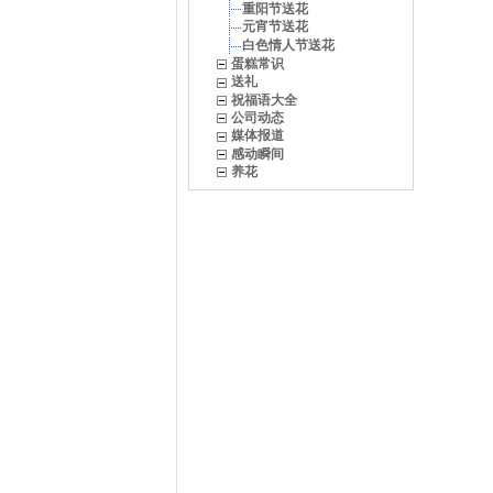
重阳节送花
元宵节送花
白色情人节送花
蛋糕常识
送礼
祝福语大全
公司动态
媒体报道
感动瞬间
养花