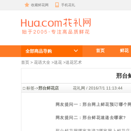
收藏鲜花网
手机花礼
邢台鲜花店哪
首页
鲜花
家好？哪家订
全部商品导购
花服务好？
首页
 >
花语大全
 >
送花
 >
送花艺术
邢台
 □ 标签->
邢台鲜花店
 花礼网 / 2016/7/1 11:13:
网友提问一：邢台网上鲜花预订哪个网
网友提问二：邢台鲜花速递去哪家?
 邢台鲜花网哪家靠谱?哪家网上鲜花