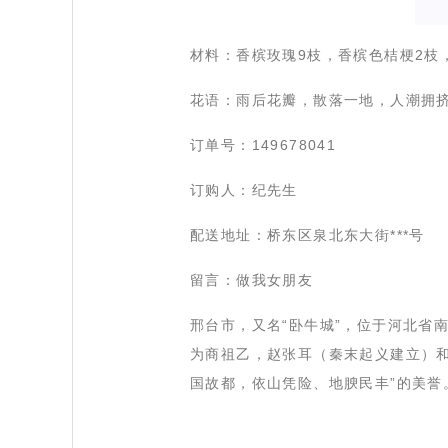
 材料：香槟玫瑰9枝，香槟色桔梗2枝
 花语：雨后花瓣，散落一地，人潮拥
 订单号：149678041
 订购人：纪先生
 配送地址：桥东区泉北东大街***号
 留言：做我女朋友
 邢台市，又名“卧牛城”，位于河北省
为商祖乙，赵张耳（秦末起义建立）
国故都，依山凭险、地腴民丰”的美誉