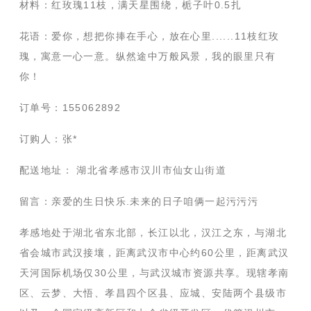
材料：红玫瑰11枝，满天星围绕，栀子叶0.5扎
花语：爱你，想把你捧在手心，放在心里......11枝红玫
瑰，寓意一心一意。纵然途中万般风景，我的眼里只有
你！
订单号：155062892
订购人：张*
配送地址： 湖北省孝感市汉川市仙女山街道
留言：亲爱的生日快乐.未来的日子咱俩一起污污污
孝感地处于湖北省东北部，长江以北，汉江之东，与湖北
省会城市武汉接壤，距离武汉市中心约60公里，距离武汉
天河国际机场仅30公里，与武汉城市资源共享。现辖孝南
区、云梦、大悟、孝昌四个区县、应城、安陆两个县级市