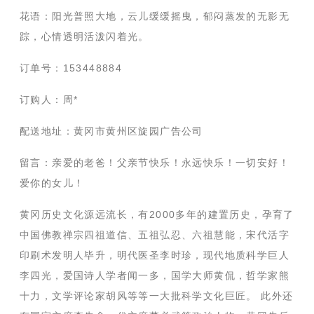
花语：阳光普照大地，云儿缓缓摇曳，郁闷蒸发的无影无
踪，心情透明活泼闪着光。
订单号：153448884
订购人：周*
配送地址：黄冈市黄州区旋园广告公司
留言：亲爱的老爸！父亲节快乐！永远快乐！一切安好！
爱你的女儿！
黄冈历史文化源远流长，有2000多年的建置历史，孕育了
中国佛教禅宗四祖道信、五祖弘忍、六祖慧能，宋代活字
印刷术发明人毕升，明代医圣李时珍，现代地质科学巨人
李四光，爱国诗人学者闻一多，国学大师黄侃，哲学家熊
十力，文学评论家胡风等等一大批科学文化巨匠。 此外还