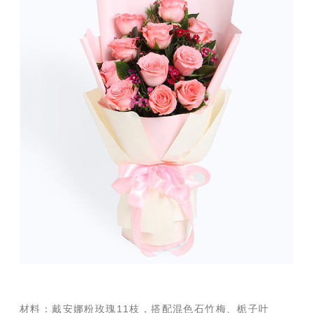
材料：戴安娜粉玫瑰11枝，搭配混色石竹梅、栀子叶