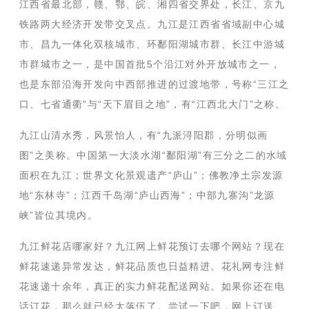
江西省最北部，赣、鄂、皖、湘四省交界处，长江、京九
铁路两大经济开发带交叉点。九江是江西省省域副中心城
市、昌九一体化双核城市、环鄱阳湖城市群、长江中游城
市群城市之一，是中国首批5个沿江对外开放城市之一，
也是东部沿海开发向中西部推进的过渡地带，号称“三江之
口、七省通衢”与“天下眉目之地”，有“江西北大门”之称。
九江山清水秀，风景怡人，有“九派浔阳郡，分明似画
图”之美称。中国第一大淡水湖“鄱阳湖”有三分之二的水域
面积在九江；世界文化景观遗产“庐山”；佛教净土宗发源
地“东林寺”；江西千岛湖“庐山西海”；中部九寨沟”龙源
峡”皆位其境内。
九江鲜花店哪家好？九江网上鲜花预订去哪个网站？现在
鲜花速递异常发达，鲜花品质也日益精进。花礼网专注鲜
花速递十余年，真正的实力鲜花配送网站。如果你还在电
话订花，那么就已经太落伍了。尝试一下吧，网上订送