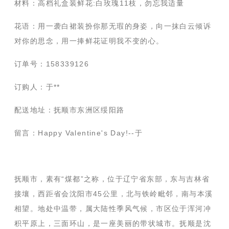
材料：高档礼盒装鲜花:白玫瑰11枝，勿忘我适量
花语：用一袭白裙装扮你那无瑕的身姿，向一抹白云倾诉
对你的思念，用一捧鲜花证明我不变的心。
订单号：158339126
订购人：于**
配送地址：抚顺市东洲区绥阳路
留言：Happy Valentine's Day!--于
抚顺市，素有“煤都”之称，位于辽宁省东部，东与吉林省
接壤，西距省会沈阳市45公里，北与铁岭毗邻，南与本溪
相望。地处中温带，属大陆性季风气候，市区位于浑河冲
积平原上，三面环山，是一座美丽的带状城市。抚顺是沈