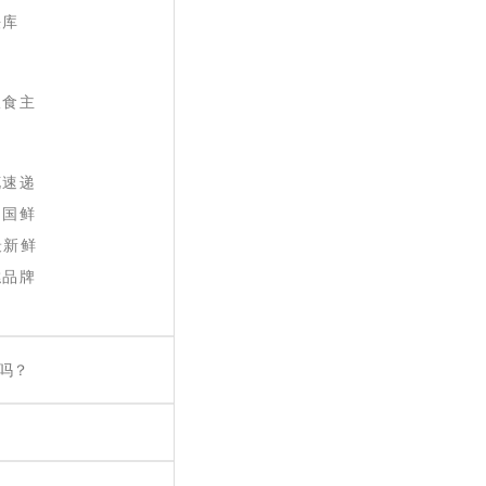
法库
粮食主
花速递
中国鲜
最新鲜
糕品牌
吗？