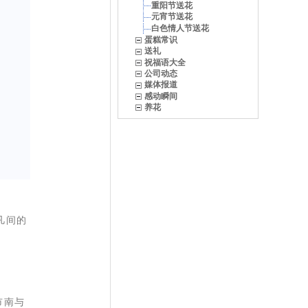
重阳节送花
元宵节送花
白色情人节送花
蛋糕常识
送礼
祝福语大全
公司动态
媒体报道
感动瞬间
养花
凡间的
市南与