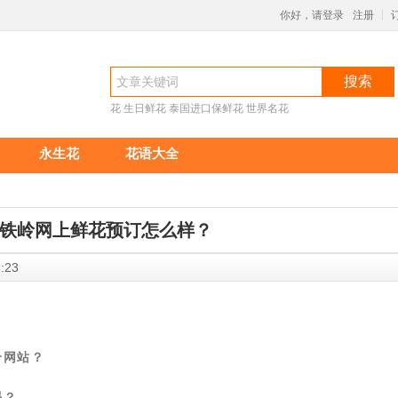
你好，请登录
注册
|
搜索
花
生日鲜花
泰国进口保鲜花
世界名花
永生花
花语大全
铁岭网上鲜花预订怎么样？
6:18:23
个网站？
吗？