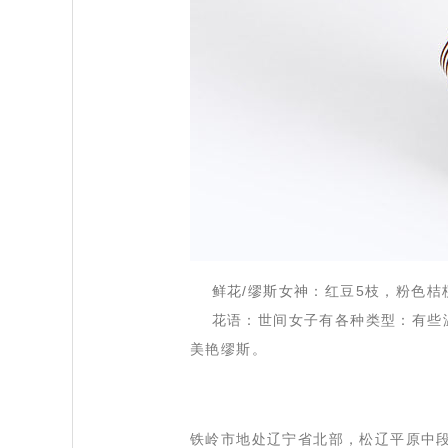
鲜花/缪斯女神
：红豆5枝，粉色桔
 花语：世间女子有各种类型：有些
美艳缪斯。
 铁岭市地处辽宁省北部，松辽平原中