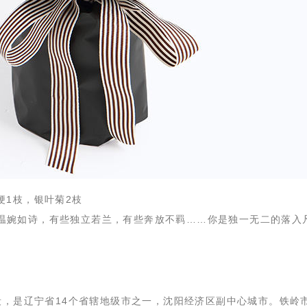
梗1枝，银叶菊2枝
温婉如诗，有些独立若兰，有些奔放不羁……你是独一无二的落入
段，是辽宁省14个省辖地级市之一，沈阳经济区副中心城市。铁岭