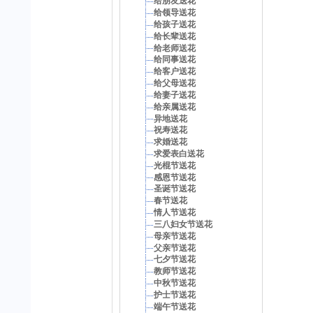
给朋友送花
给领导送花
给孩子送花
给长辈送花
给老师送花
给同事送花
给客户送花
给父母送花
给妻子送花
给亲属送花
异地送花
祝寿送花
求婚送花
求爱表白送花
光棍节送花
感恩节送花
圣诞节送花
春节送花
情人节送花
三八妇女节送花
母亲节送花
父亲节送花
七夕节送花
教师节送花
中秋节送花
护士节送花
端午节送花