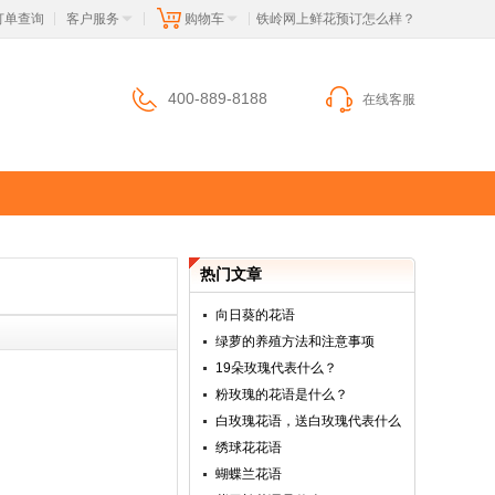
订单查询
客户服务
购物车
 铁岭网上鲜花预订怎么样？
|
|
|
400-889-8188
在线客服
热门文章
向日葵的花语
绿萝的养殖方法和注意事项
19朵玫瑰代表什么？
粉玫瑰的花语是什么？
白玫瑰花语，送白玫瑰代表什么
绣球花花语
蝴蝶兰花语