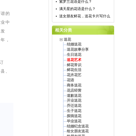
紫罗兰花语是什么？
满天星的花语是什么？
和谐的
送女朋友鲜花，送花卡片写什么
行业中
相关分类
率发
余年，
送花
结婚送花
送花故事分享
生日送花
送花艺术
订
鲜花常识
鲜花生活
丰县、
花卉花艺
花语
商务送花
花店经营
道歉送花
开业送花
乔迁送花
生子送花
探病送花
毕业送花
结婚纪念送花
给女朋友送花