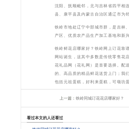
沈阳、抚顺毗邻，北与吉林省四平相
县、康平县及内蒙古自治区通辽市为
 铁岭市地处辽宁中部城市群，是吉林
产区、优质农产品生产加工基地和新
 铁岭鲜花店哪家好？铁岭网上订花靠
网站诞生，这其中多数是传统零售花
花礼品网（花礼网）是首要选择。配送
的、高品质的精品鲜花送货上门；我
包括元祖蛋糕，好利来蛋糕，可颂坊
上一篇：
铁岭同城订花花店哪家好？
看过本文的人还看过