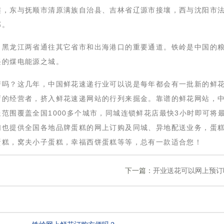
连，东与抚顺市清原满族自治县、吉林省辽源市接壤，西与沈阳市
邻。
、黑龙江两省通往其它省市和出海港口的重要通道。铁岭是中国的
兴的煤电能源之城。
谱吗？这几年，中国鲜花速递行业可以说是每年都会有一批新的鲜
店的经营者，挤入鲜花速递网站的行列来掘金。靠谱的鲜花网站，
范围覆盖全国1000多个城市，同城连锁鲜花店最快3小时即可将
们也提供全国各地品牌蛋糕的网上订购及同城、异地配送业务，蛋
蛋糕，窝夫小子蛋糕，幸福西饼蛋糕等等，总有一款适合您！
下一篇：
开业送花可以网上预订