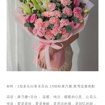
材料：2枝多头白香水百合,19枝粉康乃馨,黄莺适量搭配
花语：康乃馨+百合， 温暖、纯洁，暖暖的心意，让花儿
传送：爱是牵挂，爱是奉献，是思念的痛，是回忆的甜，