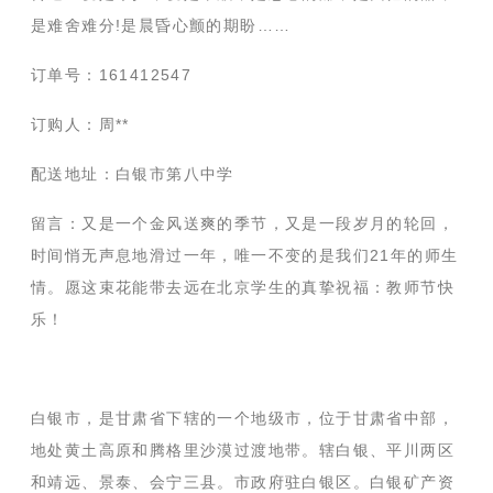
是难舍难分!是晨昏心颤的期盼……
订单号：161412547
订购人：周**
配送地址：白银市第八中学
留言：又是一个金风送爽的季节，又是一段岁月的轮回，
时间悄无声息地滑过一年，唯一不变的是我们21年的师生
情。愿这束花能带去远在北京学生的真挚祝福：教师节快
乐！
白银市，是甘肃省下辖的一个地级市，位于甘肃省中部，
地处黄土高原和腾格里沙漠过渡地带。辖白银、平川两区
和靖远、景泰、会宁三县。市政府驻白银区。白银矿产资