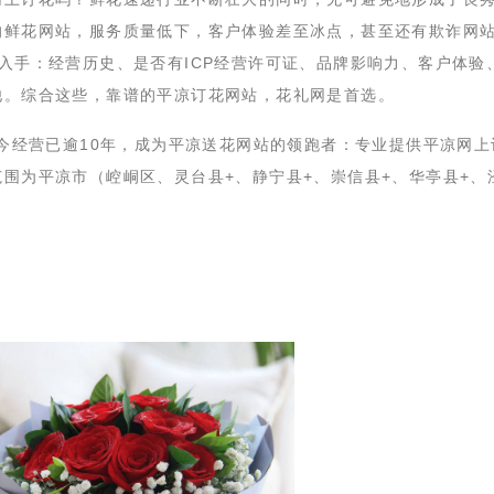
的鲜花网站，服务质量低下，客户体验差至冰点，甚至还有欺诈网
入手：经营历史、是否有ICP经营许可证、品牌影响力、客户体验
他。综合这些，靠谱的平凉订花网站，花礼网是首选。
，至今经营已逾10年，成为平凉送花网站的领跑者：专业提供平凉网上
围为平凉市（崆峒区、灵台县+、静宁县+、崇信县+、华亭县+、