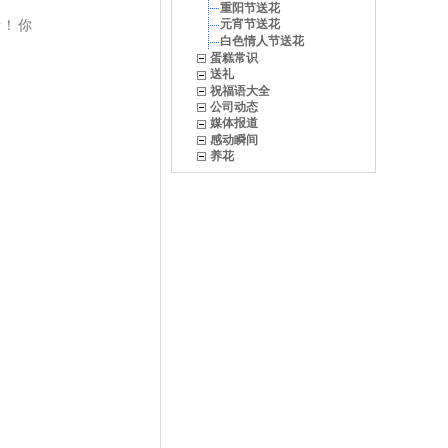
重阳节送花
缘！你
元宵节送花
白色情人节送花
！
蛋糕常识
送礼
祝福语大全
公司动态
媒体报道
感动瞬间
养花