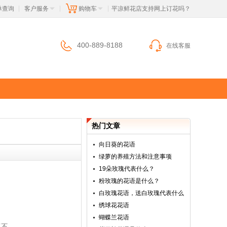
单查询
客户服务
购物车
 平凉鲜花店支持网上订花吗？
|
|
|
400-889-8188
在线客服
热门文章
向日葵的花语
绿萝的养殖方法和注意事项
19朵玫瑰代表什么？
粉玫瑰的花语是什么？
白玫瑰花语，送白玫瑰代表什么
绣球花花语
蝴蝶兰花语
莠不