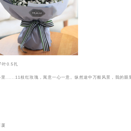
叶0.5扎
里......11枝红玫瑰，寓意一心一意。纵然途中万般风景，我的眼
商厦