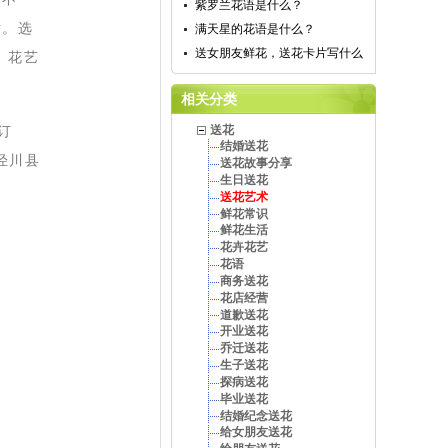
紫罗兰花语是什么？
站。选
满天星的花语是什么？
送女朋友鲜花，送花卡片写什么
、花艺
相关分类
订
送花
结婚送花
泾川县
送花故事分享
生日送花
送花艺术
鲜花常识
鲜花生活
花卉花艺
花语
商务送花
花店经营
道歉送花
开业送花
乔迁送花
生子送花
探病送花
毕业送花
结婚纪念送花
给女朋友送花