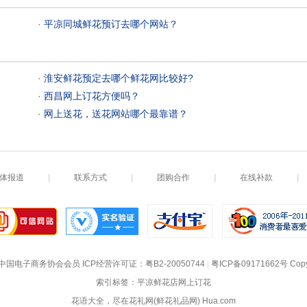
 ·
平凉同城鲜花预订去哪个网站？
 ·
淮安鲜花预定去哪个鲜花网比较好?
 ·
西昌网上订花方便吗？
 ·
网上送花，送花网站哪个最靠谱？
体报道
|
联系方式
|
团购合作
|
在线补款
|
中国电子商务协会会员
 ICP经营许可证：
粤B2-20050744
|
粤ICP备09171662号
 Cop
索引标签：平凉鲜花店网上订花
花语大全，尽在花礼网(鲜花礼品网) Hua.com