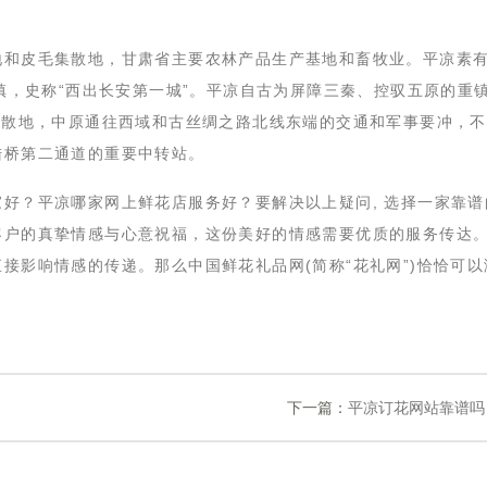
地和皮毛集散地，甘肃省主要农林产品生产基地和畜牧业。平凉素有
重镇，史称“西出长安第一城”。平凉自古为屏障三秦、控驭五原的重
集散地，中原通往西域和古丝绸之路北线东端的交通和军事要冲，
陆桥第二通道的重要中转站。
家好？平凉哪家网上鲜花店服务好？要解决以上疑问, 选择一家靠谱
客户的真挚情感与心意祝福，这份美好的情感需要优质的服务传达
接影响情感的传递。那么中国鲜花礼品网(简称“花礼网”)恰恰可以
下一篇：
平凉订花网站靠谱吗