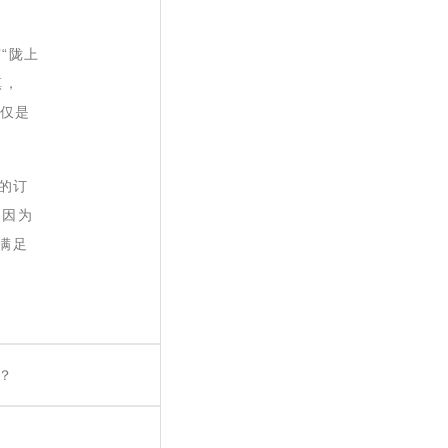
“陇上
镇，
不仅是
的订
。因为
满足
？