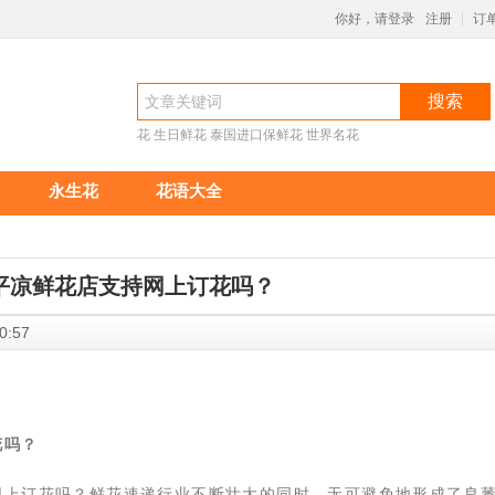
你好，请登录
注册
订
|
搜索
花
生日鲜花
泰国进口保鲜花
世界名花
永生花
花语大全
平凉鲜花店支持网上订花吗？
5:40:57
？
花吗？
网上订花吗？鲜花速递行业不断壮大的同时，无可避免地形成了良