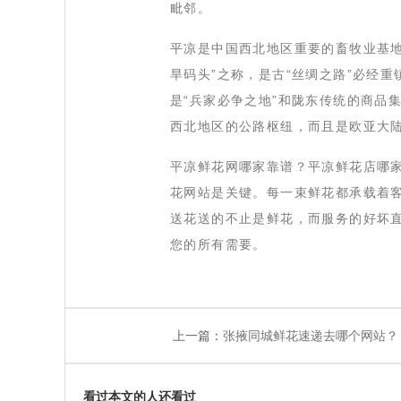
毗邻。
 平凉是中国西北地区重要的畜牧业基
旱码头”之称，是古“丝绸之路”必经
是“兵家必争之地”和陇东传统的商品
西北地区的公路枢纽，而且是欧亚大
 平凉鲜花网哪家靠谱？平凉鲜花店哪
花网站是关键。每一束鲜花都承载着
送花送的不止是鲜花，而服务的好坏直
您的所有需要。
上一篇：
张掖同城鲜花速递去哪个网站？
看过本文的人还看过