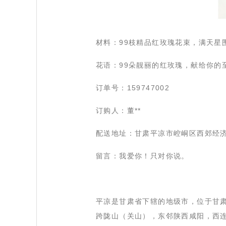
 材料：99枝精品红玫瑰花束，满天星
 花语：99朵靓丽的红玫瑰，献给你的
 订单号：159747002
 订购人：董**
 配送地址：甘肃平凉市崆峒区西郊经
 留言：我爱你！只对你说。
 平凉是甘肃省下辖的地级市，位于甘
跨陇山（关山），东邻陕西咸阳，西