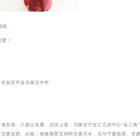
围绕。
至爱！
济开发区平凉市第五中学
肃省东部，六盘山东麓，泾河上游，为陕甘宁交汇几何中心“金三角
连甘肃定西、白银，南接陕西宝鸡和甘肃天水，北与宁夏固原、甘