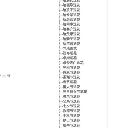
给朋友送花
给领导送花
给孩子送花
给长辈送花
给老师送花
给同事送花
给客户送花
给父母送花
给妻子送花
给亲属送花
异地送花
祝寿送花
求婚送花
求爱表白送花
光棍节送花
感恩节送花
里只有
圣诞节送花
春节送花
情人节送花
三八妇女节送花
母亲节送花
父亲节送花
七夕节送花
教师节送花
中秋节送花
护士节送花
端午节送花