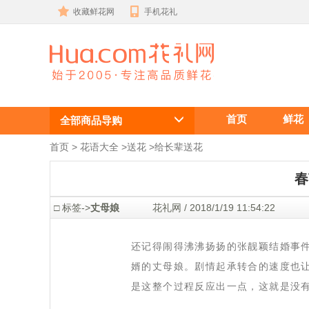
收藏鲜花网
手机花礼
丈母娘
首页
鲜花
全部商品导购
首页
 >
花语大全
 >
送花
 >
给长辈送花
春
 □ 标签->
丈母娘
 花礼网 / 2018/1/19 11:54:22
 还记得闹得沸沸扬扬的张靓颖结婚事
婿的丈母娘。剧情起承转合的速度也
是这整个过程反应出一点，这就是没