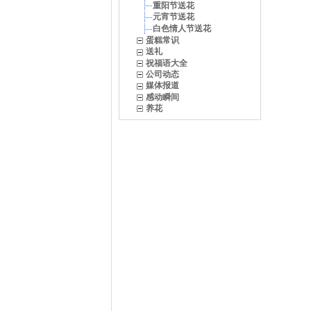
重阳节送花
元宵节送花
白色情人节送花
蛋糕常识
送礼
祝福语大全
公司动态
媒体报道
感动瞬间
养花