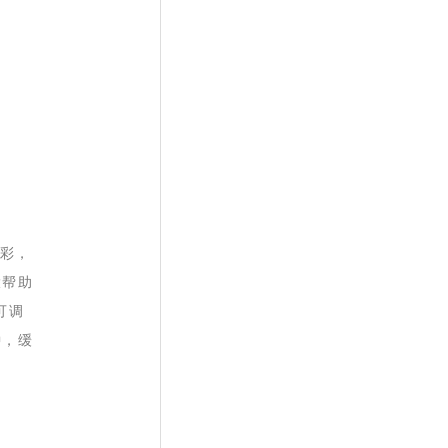
出彩，
大帮助
可调
钟，缓