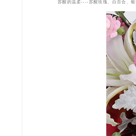
苏醒的温柔
----苏醒玫瑰、白百合