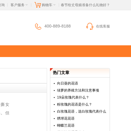
查询
客户服务
购物车
 春节给丈母娘准备什么礼物好？
|
|
|
400-889-8188
在线客服
热门文章
向日葵的花语
绿萝的养殖方法和注意事项
19朵玫瑰代表什么？
手撕女
粉玫瑰的花语是什么？
白玫瑰花语，送白玫瑰代表什么
协。但
绣球花花语
蝴蝶兰花语