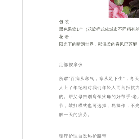
包 装：
黑色果篮1个（花篮样式依城市不同稍有
花 语：
阳光下的晴朗世界，那温柔的春风已苏醒
 足部按摩仪
 所谓“百病从寒气，寒从足下生”，
人上了年纪相对我们年轻人而言抵抗
的。帮父母告别肩颈疼痛的好帮手·
节，敲打模式也可选择，易操作，不
解一天的疲劳。
理疗护理自发热护腰带