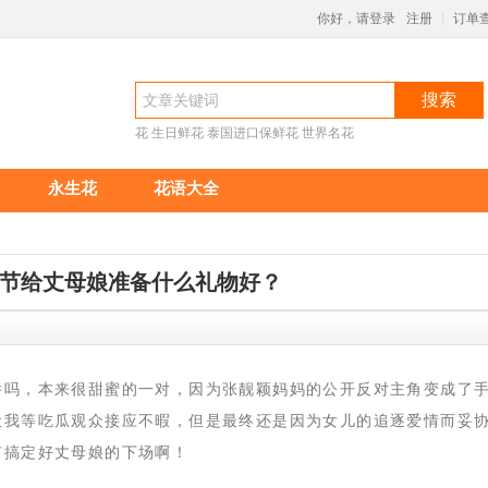
你好，请登录
注册
订单
|
搜索
花
生日鲜花
泰国进口保鲜花
世界名花
永生花
花语大全
节给丈母娘准备什么礼物好？
件吗，本来很甜蜜的一对，因为张靓颖妈妈的公开反对主角变成了
让我等吃瓜观众接应不暇，但是最终还是因为女儿的追逐爱情而妥
有搞定好丈母娘的下场啊！