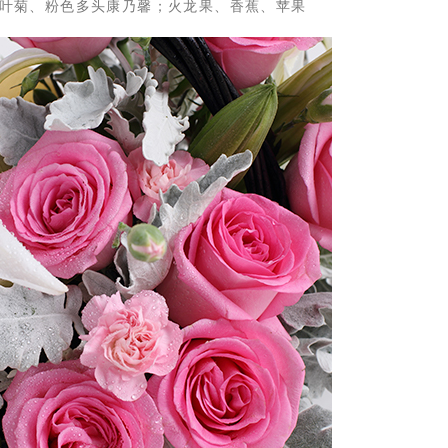
、银叶菊、粉色多头康乃馨；火龙果、香蕉、苹果