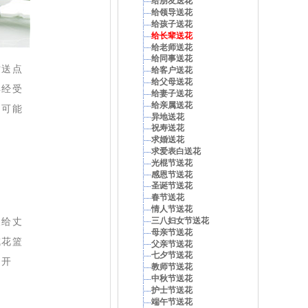
给朋友送花
给领导送花
给孩子送花
给长辈送花
给老师送花
给同事送花
时送点
给客户送花
给父母送花
得经受
给妻子送花
给亲属送花
不可能
异地送花
祝寿送花
求婚送花
求爱表白送花
光棍节送花
感恩节送花
圣诞节送花
春节送花
情人节送花
三八妇女节送花
天给丈
母亲节送花
成花篮
父亲节送花
七夕节送花
常开
教师节送花
中秋节送花
。
护士节送花
端午节送花