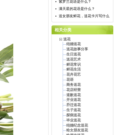
紫罗兰花语是什么？
满天星的花语是什么？
送女朋友鲜花，送花卡片写什么
相关分类
送花
结婚送花
送花故事分享
生日送花
送花艺术
鲜花常识
鲜花生活
花卉花艺
花语
商务送花
花店经营
道歉送花
开业送花
乔迁送花
生子送花
探病送花
毕业送花
结婚纪念送花
给女朋友送花