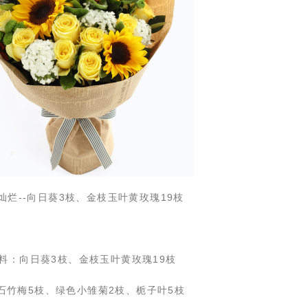
光灿烂--向日葵3枝、金枝玉叶黄玫瑰19枝
料：
向日葵3枝、金枝玉叶黄玫瑰19枝
石竹梅
5枝、绿色小雏菊2枝、栀子叶5枝