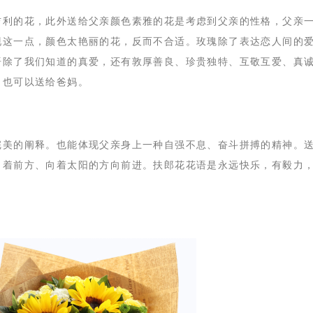
吉利的花，此外送给父亲颜色素雅的花是考虑到父亲的性格，父亲
现这一点，颜色太艳丽的花，反而不合适。玫瑰除了表达恋人间的
语除了我们知道的真爱，还有敦厚善良、珍贵独特、互敬互爱、真
，也可以送给爸妈。
完美的阐释。也能体现父亲身上一种自强不息、奋斗拼搏的精神。
向着前方、向着太阳的方向前进。扶郎花花语是永远快乐，有毅力
。