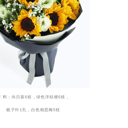
材
料：
向日葵6枝，绿色洋桔梗6枝，
栀子叶
1扎，白色相思梅5枝