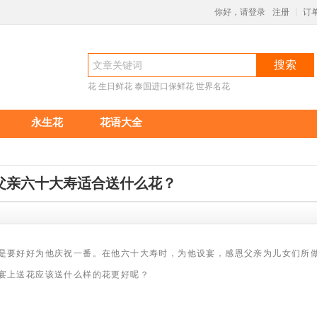
你好，请登录
注册
订
|
搜索
花
生日鲜花
泰国进口保鲜花
世界名花
永生花
花语大全
父亲六十大寿适合送什么花？
9
是要好好为他庆祝一番。在他六十大寿时，为他设宴，感恩父亲为儿女们所
宴上送花应该送什么样的花更好呢？