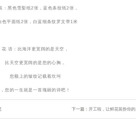
装：
黑色雪梨纸2张，蓝色条纹纸2张，
白色平面纸
2张，白蓝细条纹罗文带1米
 花
语：
比海洋更宽阔的是天空，
 比天空更宽阔的是您的心胸，
 您额上的皱纹记载着坎坷
 ，您的一生就是一首瑰丽的诗吧！
思
下一篇：
开工啦，让鲜花装扮你的