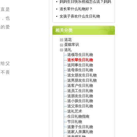
妈妈生日快乐祝福怎么说？妈妈
一直是
送长辈什么礼物好？
女孩子喜欢什么生日礼物
爱，也
诚的爱
相关分类
送花
蛋糕常识
送礼
送领导生日礼物
送长辈生日礼物
送给父
送同事生日礼物
送母亲生日礼物
，不畏
送女朋友生日礼物
送男朋友生日礼物
送客户生日礼物
送员工生日礼物
送朋友生日礼物
送小孩生日礼物
送父亲生日礼物
送礼艺术
生日礼物指南
节日礼物
送妻子生日礼物
送家人亲属礼物