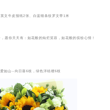
：
英文牛皮报纸2张、白蓝细条纹罗文带1米
子，愿你天天有：如花般的灿烂笑容，如花般的缤纷心情！
父爱如山--向日葵6枝，绿色洋桔梗6枝