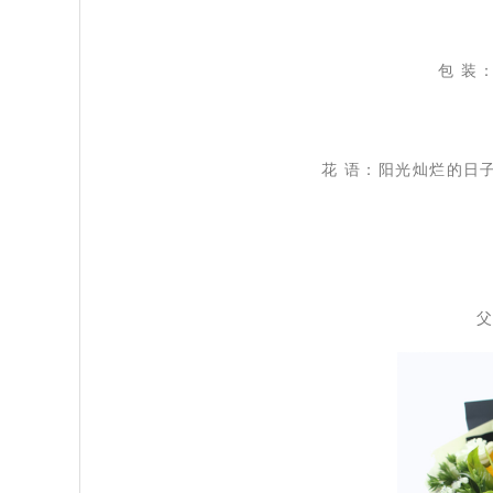
 包
装
 花
语：
阳光灿烂的日
 