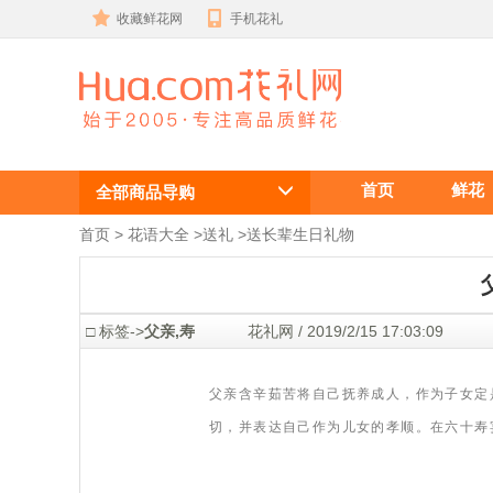
收藏鲜花网
手机花礼
父亲六十大寿
首页
鲜花
适合送什么
全部商品导购
花？
首页
 >
花语大全
 >
送礼
 >
送长辈生日礼物
 □ 标签->
父亲,寿
 花礼网 / 2019/2/15 17:03:0
父亲含辛茹苦将自己抚养成人，作为子女定
切，并表达自己作为儿女的孝顺。在六十寿