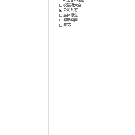
送老师礼物
祝福语大全
公司动态
媒体报道
感动瞬间
养花