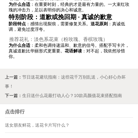
为什么合适
：在重要时刻，经典的才是最有力量的。一大束红玫
瑰的冲击力，足以表明你的决心和诚意。
特别阶段：道歉或挽回期 · 真诚的歉意
阶段特点
：感情出现裂痕，需要修复关系。
送花原则
：真诚低
调，避免过度浮夸。
推荐花礼：淡色系花束（粉玫瑰、香槟玫瑰）
为什么合适
：柔和色调传递温和、歉意的信号。搭配手写卡片，
真诚道歉比华丽形式更重要。
花语解读
：对不起，我依然珍惜
你。
上一篇：
节日送花避坑指南：这些花千万别乱送，小心好心办坏
事！
下一篇：
生日送什么花最打动人心？10款高颜值花束搭配指南
点击排行
送女朋友鲜花，送花卡片写什么？