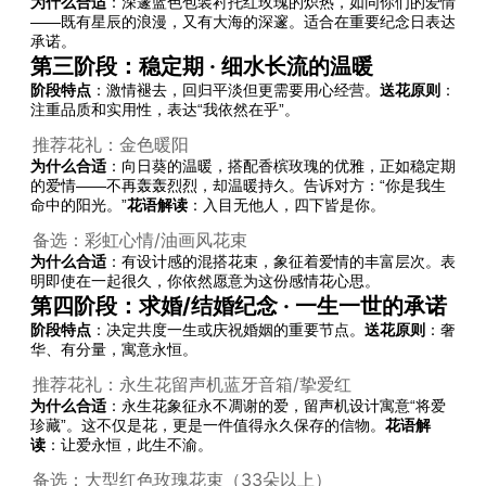
为什么合适
：深邃蓝色包装衬托红玫瑰的炽热，如同你们的爱情
——既有星辰的浪漫，又有大海的深邃。适合在重要纪念日表达
承诺。
第三阶段：稳定期 · 细水长流的温暖
阶段特点
：激情褪去，回归平淡但更需要用心经营。
送花原则
：
注重品质和实用性，表达“我依然在乎”。
推荐花礼：金色暖阳
为什么合适
：向日葵的温暖，搭配香槟玫瑰的优雅，正如稳定期
的爱情——不再轰轰烈烈，却温暖持久。告诉对方：“你是我生
命中的阳光。”
花语解读
：入目无他人，四下皆是你。
备选：彩虹心情/油画风花束
为什么合适
：有设计感的混搭花束，象征着爱情的丰富层次。表
明即使在一起很久，你依然愿意为这份感情花心思。
第四阶段：求婚/结婚纪念 · 一生一世的承诺
阶段特点
：决定共度一生或庆祝婚姻的重要节点。
送花原则
：奢
华、有分量，寓意永恒。
推荐花礼：永生花留声机蓝牙音箱/挚爱红
为什么合适
：永生花象征永不凋谢的爱，留声机设计寓意“将爱
珍藏”。这不仅是花，更是一件值得永久保存的信物。
花语解
读
：让爱永恒，此生不渝。
备选：大型红色玫瑰花束（33朵以上）