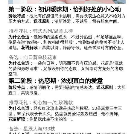
第一阶段：初识暧昧期 · 恰到好处的小心动
阶段特点
：彼此有好感但尚未挑明，需要既表达心意又不给对方
压力的方式。
送花原则
：清新淡雅，不越界，留有想象空间。
推荐花礼：韩式系列/温柔以待
为什么合适
：低饱和的温柔色系，不过分热烈，却足够显品味。
像是在说“你很好，和你相处很舒服”，恰到好处的赞美不会让人
尴尬。
花语解读
：温柔以待，静静守候。适合试探对方的心意。
备选：向日葵单枝花束
为什么合适
：一朵向日葵，明亮而不具有压迫感。花语是“沉默
的爱和勇敢追求”，足够表明你的态度，又留给对方充分的考虑
空间。
第二阶段：热恋期 · 浓烈直白的爱意
阶段特点
：感情明朗化，需要强烈的情感表达。
送花原则
：大胆
直白，高调浪漫。
推荐花礼：初心如一/红玫瑰款
为什么合适
：经典红玫瑰永远是热恋的标配。33朵寓意三生三
世，99朵代表长长久久。热恋就要爱得轰轰烈烈，毫不掩饰。
花语解读
：你是我此生不渝的唯一。
备选：星辰大海/33枝