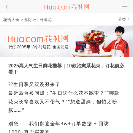
分类
花语大全
>
送花
>
生日送花
2025高人气生日鲜花推荐｜10款治愈系花束，订花前必
看！
??生日季又双叒叕来了！
最近后台被问爆：“生日送什么花不踩雷？”“哪款
花束长辈喜欢又不俗气？”“想送甜妹，但怕太粉
腻……”
别急——我们翻遍全年3w+订单数据 + 回访
1000+真实买家秀，