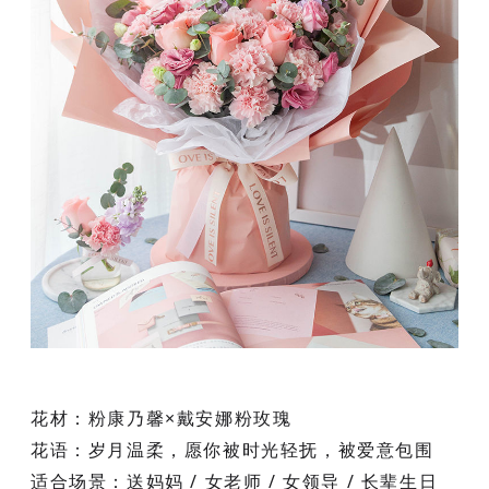
花材
：粉康乃馨×戴安娜粉玫瑰
花语
：岁月温柔，愿你被时光轻抚，被爱意包围
适合场景
：送妈妈 / 女老师 / 女领导 / 长辈生日