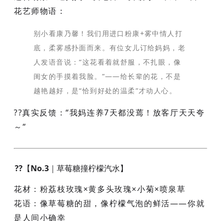
花艺师物语
：
别小看康乃馨！我们用进口粉康+雾中情人打
底，柔雾感扑面而来。有位女儿订给妈妈，老
人发语音说：“这花看着就舒服，不扎眼，像
闺女的手摸着我脸。”——给长辈的花，不是
越艳越好，是“恰到好处的温柔”才动人心。
??真实反馈：“我妈连养7天都没蔫！放客厅天天夸
～”
??【No.3｜草莓糖撞柠檬汽水】
花材
：粉荔枝玫瑰×黄多头玫瑰×小菊×喷泉草
花语
：像草莓糖的甜，像柠檬气泡的鲜活——你就
是人间小确幸