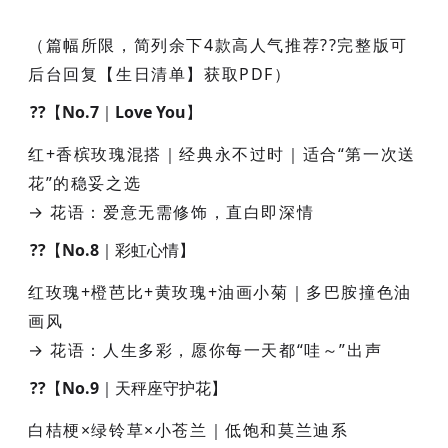
（篇幅所限，简列余下4款高人气推荐??完整版可
后台回复【生日清单】获取PDF）
??【No.7｜Love You】
红+香槟玫瑰混搭｜经典永不过时｜适合“第一次送
花”的稳妥之选
→ 花语：爱意无需修饰，直白即深情
??【No.8｜彩虹心情】
红玫瑰+橙芭比+黄玫瑰+油画小菊｜多巴胺撞色油
画风
→ 花语：人生多彩，愿你每一天都“哇～”出声
??【No.9｜天秤座守护花】
白桔梗×绿铃草×小苍兰｜低饱和莫兰迪系