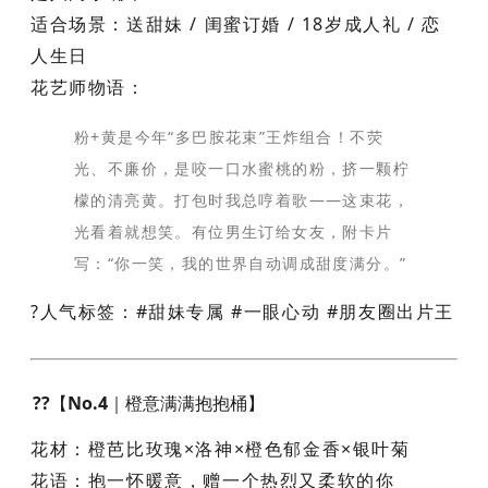
适合场景
：送甜妹 / 闺蜜订婚 / 18岁成人礼 / 恋
人生日
花艺师物语
：
粉+黄是今年“多巴胺花束”王炸组合！不荧
光、不廉价，是咬一口水蜜桃的粉，挤一颗柠
檬的清亮黄。打包时我总哼着歌——这束花，
光看着就想笑。有位男生订给女友，附卡片
写：“你一笑，我的世界自动调成甜度满分。”
?人气标签：#甜妹专属 #一眼心动 #朋友圈出片王
??【No.4｜橙意满满抱抱桶】
花材
：橙芭比玫瑰×洛神×橙色郁金香×银叶菊
花语
：抱一怀暖意，赠一个热烈又柔软的你