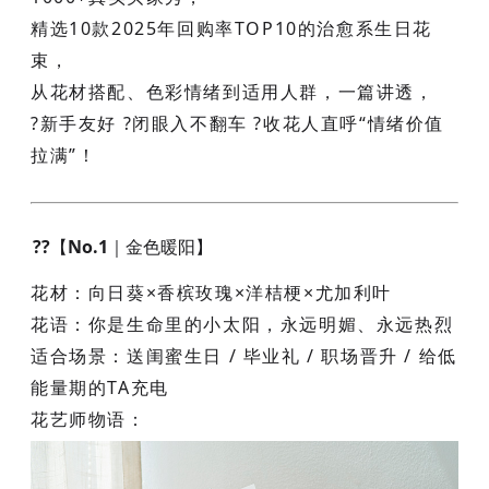
精选10款2025年回购率TOP10的治愈系生日花
束
，
从花材搭配、色彩情绪到适用人群，一篇讲透，
?新手友好 ?闭眼入不翻车 ?收花人直呼“情绪价值
拉满”！
??【No.1｜金色暖阳】
花材
：向日葵×香槟玫瑰×洋桔梗×尤加利叶
花语
：你是生命里的小太阳，永远明媚、永远热烈
适合场景
：送闺蜜生日 / 毕业礼 / 职场晋升 / 给低
能量期的TA充电
花艺师物语
：