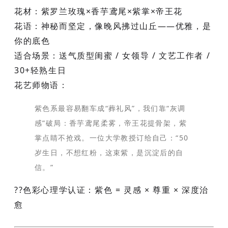
花材
：紫罗兰玫瑰×香芋鸢尾×紫掌×帝王花
花语
：神秘而坚定，像晚风拂过山丘——优雅，是
你的底色
适合场景
：送气质型闺蜜 / 女领导 / 文艺工作者 /
30+轻熟生日
花艺师物语
：
紫色系最容易翻车成“葬礼风”，我们靠“灰调
感”破局：香芋鸢尾柔雾，帝王花提骨架，紫
掌点睛不抢戏。一位大学教授订给自己：“50
岁生日，不想红粉，这束紫，是沉淀后的自
信。”
??色彩心理学认证：紫色 = 灵感 × 尊重 × 深度治
愈