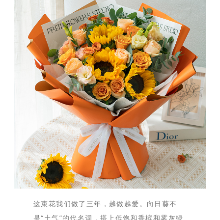
这束花我们做了三年，越做越爱。向日葵不
是“土气”的代名词，搭上低饱和香槟和雾灰绿