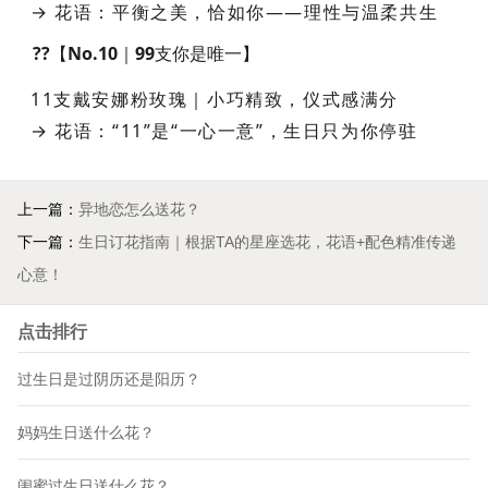
→ 花语：平衡之美，恰如你——理性与温柔共生
??【No.10｜99支你是唯一】
11支戴安娜粉玫瑰｜小巧精致，仪式感满分
→ 花语：“11”是“一心一意”，生日只为你停驻
上一篇：
异地恋怎么送花？
下一篇：
生日订花指南｜根据TA的星座选花，花语+配色精准传递
心意！
点击排行
过生日是过阴历还是阳历？
妈妈生日送什么花？
闺蜜过生日送什么花？