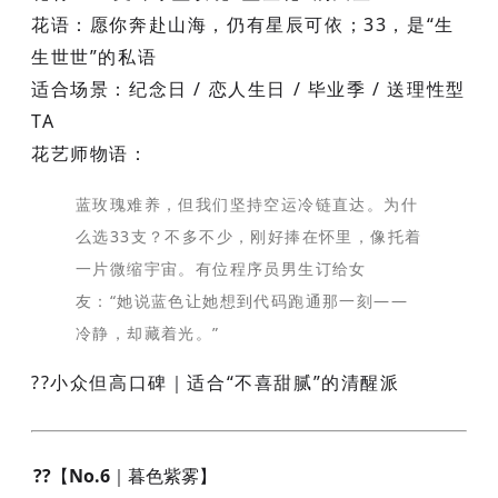
花语
：愿你奔赴山海，仍有星辰可依；33，是“生
生世世”的私语
适合场景
：纪念日 / 恋人生日 / 毕业季 / 送理性型
TA
花艺师物语
：
蓝玫瑰难养，但我们坚持空运冷链直达。为什
么选33支？不多不少，刚好捧在怀里，像托着
一片微缩宇宙。有位程序员男生订给女
友：“她说蓝色让她想到代码跑通那一刻——
冷静，却藏着光。”
??小众但高口碑｜适合“不喜甜腻”的清醒派
??【No.6｜暮色紫雾】