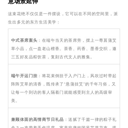
意场景延伸
这束花绝不仅仅是一件摆设，它可以在不同的空间里，派
生出多元的东方生活美学：
中式茶席案头
：在端午当天的茶席旁，摆上一尊菖蒲艾
草小品，点一盘老山檀香。茶香、药香、墨香交织，邀
三五好友品粽饮茶，复刻古代文人的雅集。
端午开运门挂
：将花束倒挂于入户门上，风吹过时带起
阵阵艾草的清香，既传承了“悬蒲挂艾”的千年习俗，又
让每一个到访的客人隔着门就能感受到主人的高级审
美。
兼顾体面的高情商节日礼品
：送腻了千篇一律的粽子礼
盒？一束带着手作温度、寓意安康的国风艾草花束，搭