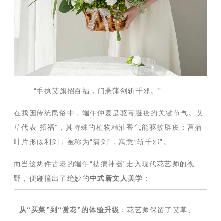
“手执艾旗招百福，门悬蒲剑斩千邪。”
在我国传统民俗中，端午仲夏是驱毒避疫的关键节气。艾
草代表“招福”，其特殊的植物精油香气能驱蚊辟疫；菖蒲
叶片形似利剑，被称为“蒲剑”，寓意“斩千邪”。
而当这两件古老的端午“祛病神器”走入现代花艺师的视
野，便碰撞出了绝妙的
中式新文人美学
：
从“买菜”到“赏花”的体验升级
：花艺师保留了艾草、