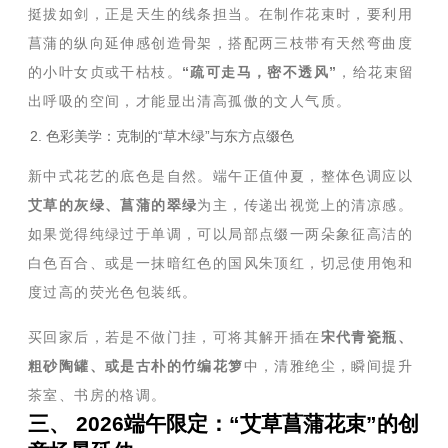
挺拔如剑，正是天生的线条担当。在制作花束时，要利用
菖蒲的纵向延伸感创造骨架，搭配两三枝带有天然弯曲度
的小叶女贞或干枯枝。
“疏可走马，密不透风”
，给花束留
出呼吸的空间，才能显出清高孤傲的文人气质。
2. 色彩美学：克制的“草木绿”与东方点缀色
新中式花艺的底色是自然。端午正值仲夏，整体色调应以
艾草的灰绿、菖蒲的翠绿
为主，传递出视觉上的清凉感。
如果觉得纯绿过于单调，可以局部点缀一两朵象征高洁的
白色百合、或是一抹暗红色的国风朱顶红，切忌使用饱和
度过高的荧光色包装纸。
买回家后，若是不做门挂，可将其解开插在
宋代青瓷瓶、
粗砂陶罐、或是古朴的竹编花箩
中，清雅绝尘，瞬间提升
茶室、书房的格调。
三、 2026端午限定：“艾草菖蒲花束”的创