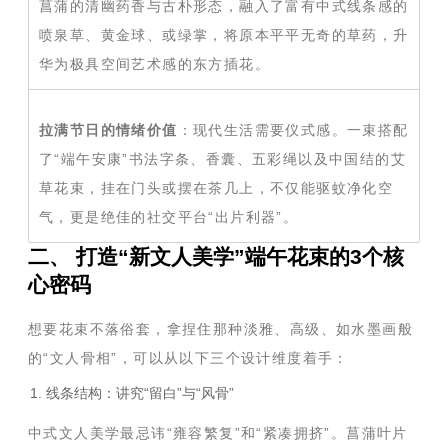
菖蒲的清幽药香与古朴形态，融入了富有中式线条感的
喷泉草、黄金球、或绿掌，将原本平平无奇的草药，升
华为极具空间艺术感的东方插花。
拉满节日的情绪价值
：现代生活需要仪式感。一束搭配
了“端午安康”书法字条、香囊、五彩绳以及中国结的艾
草花束，挂在门头或摆在茶几上，不仅能驱蚊净化空
气，更是绝佳的社交平台“出片利器”。
二、 打造“新文人美学”端午花束的3个核
心密码
想要花束不落俗套，拿捏住那种淡雅、高级、如水墨画般
的“文人骨相”，可以从以下三个设计维度着手：
1. 线条结构：讲究“留白”与“风骨”
中式文人美学最忌讳“雍容繁复”和“紧凑拥挤”。菖蒲叶片