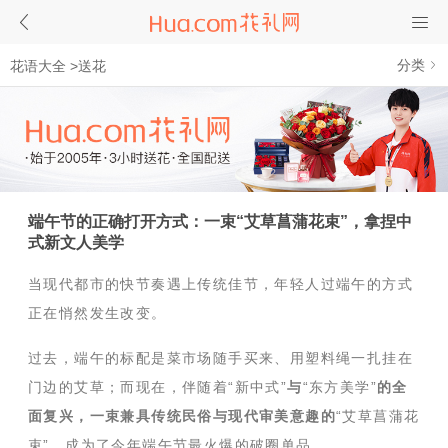
分类
花语大全
>
送花
端午节的正确打开方式：一束“艾草菖蒲花束”，拿捏中
式新文人美学
当现代都市的快节奏遇上传统佳节，年轻人过端午的方式
正在悄然发生改变。
过去，端午的标配是菜市场随手买来、用塑料绳一扎挂在
门边的艾草；而现在，伴随着“新中式”
与
“东方美学”
的全
面复兴，一束兼具传统民俗与现代审美意趣的
“艾草菖蒲花
束”，成为了今年端午节最火爆的破圈单品。