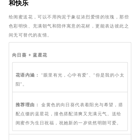
和快乐
给闺蜜送花，可以不用拘泥于象征浓烈爱情的玫瑰，那些
色彩明快、充满朝气和陪伴寓意的花材，更能表达彼此之
间无可替代的友情。
向日葵 + 蓝星花
花语内涵：
“眼里有光，心中有爱”、“你是我的小太
阳”。
推荐理由：
金黄色的向日葵代表着阳光与希望，搭
配点缀的蓝星花，撞色搭配清爽又充满元气。送给
闺蜜作为生日祝福，祝她新的一岁依然明朗可爱。