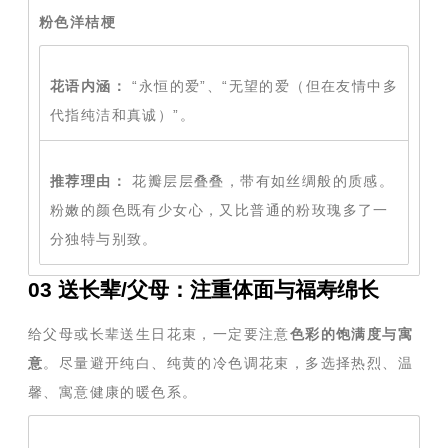
粉色洋桔梗
花语内涵：
“永恒的爱”、“无望的爱（但在友情中多
代指纯洁和真诚）”。
推荐理由：
花瓣层层叠叠，带有如丝绸般的质感。
粉嫩的颜色既有少女心，又比普通的粉玫瑰多了一
分独特与别致。
03 送长辈/父母：注重体面与福寿绵长
给父母或长辈送生日花束，一定要注意
色彩的饱满度与寓
意
。尽量避开纯白、纯黄的冷色调花束，多选择热烈、温
馨、寓意健康的暖色系。