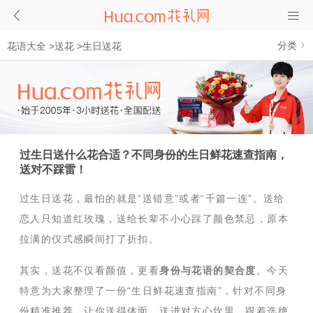
分类
花语大全
>
送花
>
生日送花
过生日送什么花合适？不同身份的生日鲜花速查指南，
送对不踩雷！
过生日送花，最怕的就是“送错意”或者“千篇一连”。送给
恋人只知道红玫瑰，送给长辈不小心踩了颜色禁忌，原本
拉满的仪式感瞬间打了折扣。
其实，送花不仅看颜值，更看
身份与花语的契合度
。今天
特意为大家整理了一份“生日鲜花速查指南”，针对不同身
份精准推荐，让你送得体面、送进对方心坎里，跟着选绝