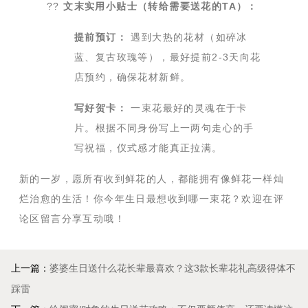
??
文末实用小贴士（转给需要送花的TA）：
提前预订：
遇到大热的花材（如碎冰
蓝、复古玫瑰等），最好提前2-3天向花
店预约，确保花材新鲜。
写好贺卡：
一束花最好的灵魂在于卡
片。根据不同身份写上一两句走心的手
写祝福，仪式感才能真正拉满。
新的一岁，愿所有收到鲜花的人，都能拥有像鲜花一样灿
烂治愈的生活！你今年生日最想收到哪一束花？欢迎在评
论区留言分享互动哦！
上一篇：
婆婆生日送什么花长辈最喜欢？这3款长辈花礼高级得体不
踩雷