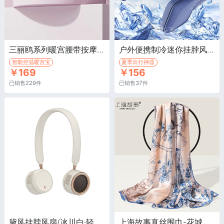
三丽鸥系列暖宫腰带按摩仪/凯蒂猫·恒温热敷，舒缓按摩，大姨妈神器热敷痛经期暖宫宝
户外便携制冷迷你挂脖风扇/蓝色·佩戴安全 无感亲肤材质
智能控温暖宫宝
夏季出行神器
￥169
￥156
已销售229件
已销售37件
黛风挂脖风扇/冰川白·轻便携带，引领风潮，时尚搭配
上海故事真丝围巾-花城蓝·春秋季高档桑蚕丝绸围巾