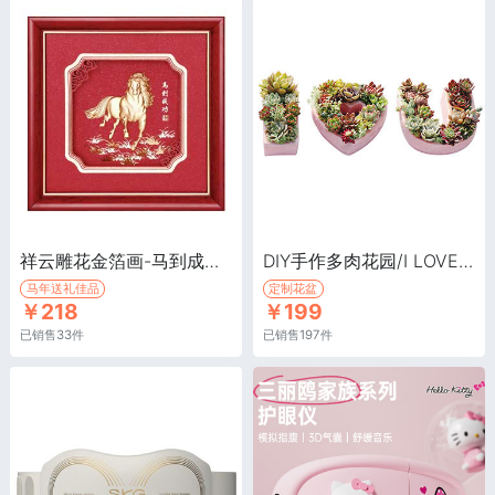
祥云雕花金箔画-马到成功·3D立体金箔画，祝福，生日祝贺，商务公关礼物，企业赠品
DIY手作多肉花园/I LOVE U·景观多肉盆栽 定制I LOVE U花盆
马年送礼佳品
定制花盆
￥218
￥199
已销售33件
已销售197件