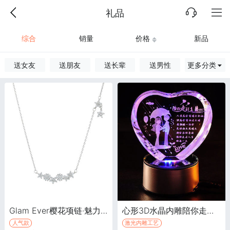
礼品
综合
销量
价格
新品
送女友
送朋友
送长辈
送男性
更多分类
Glam Ever樱花项链·魅力星月系列
心形3D水晶内雕陪你走到老·激光内雕水晶工艺品，USB七彩旋转发光, 带音乐底座
人气款
激光内雕工艺