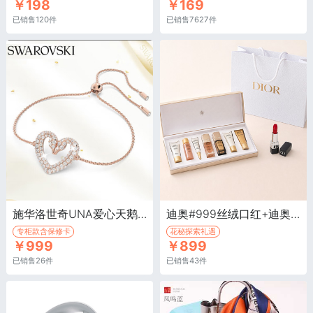
￥198
￥169
已销售120件
已销售7627件
施华洛世奇UNA爱心天鹅手链/镀玫瑰金色·Una 手链
迪奥#999丝绒口红+迪奥花秘探索礼遇·Dior新款套装礼盒
专柜款含保修卡
花秘探索礼遇
￥999
￥899
已销售26件
已销售43件