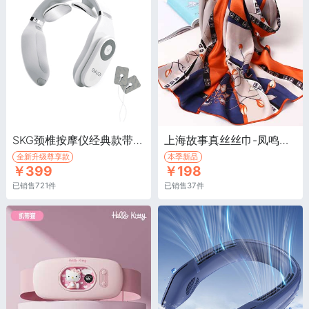
SKG颈椎按摩仪经典款带蓝牙/白色·全新升级蓝牙尊享款，二代蓝牙控制
上海故事真丝丝巾-凤鸣蓝·春秋季高档桑蚕丝绸围巾
全新升级尊享款
本季新品
￥399
￥198
已销售721件
已销售37件