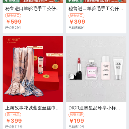
秘鲁进口羊驼毛手工公仔玩偶/粉色中号·高端进口秘鲁羊驼毛萌宠礼物、纯手工制作、超柔触感
秘鲁进口羊驼毛手工公仔玩偶/粉色·新一代高端进口秘鲁羊驼毛萌宠礼物、纯手工制作、超柔触感
秘鲁进口
秘鲁进口
￥599
￥399
已销售21件
已销售98件
上海故事花城蓝蚕丝丝巾+保温杯礼盒·100%桑蚕丝+数显保温杯
DIOR迪奥星品珍享小样套装·礼盒内含4款星品珍享护肤品
送礼佳品
甄选礼赠
￥399
￥199
已销售117件
已销售19件