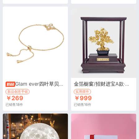
Glam ever四叶草贝母手链·贝母四叶草系列
金箔橱窗/招财进宝A款·足金金箔 书房办公桌摆件
新品创意手链
实用摆件
￥269
￥999
已销售18件
已销售16件