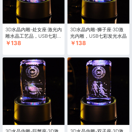
3D水晶内雕-处女座·激光内
3D水晶内雕-狮子座·3D激
雕水晶工艺品，USB七彩旋
光内雕，USB七彩发光水晶
￥138
￥138
转发光, 带音乐底座
3D水晶内雕-巨蟹座·3D激
3D水晶内雕-双子座·3D激