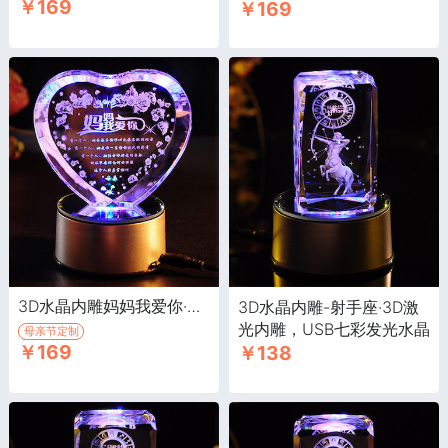
￥169
￥169
七彩旋转发光带音乐,送父
亲礼物
3D水晶内雕妈妈我爱你·激光内雕水晶工艺品，USB七彩旋转发光,送妈妈礼物
3D水晶内雕-射手座·3D激
光内雕，USB七彩发光水晶
母亲节定制
￥169
￥138