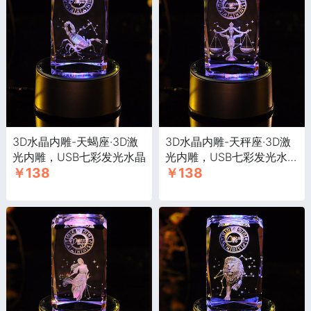
3D水晶内雕-天蝎座·3D激
3D水晶内雕-天秤座·3D激
光内雕，USB七彩发光水晶
光内雕，USB七彩发光水
￥138
￥138
晶, 带音乐底座