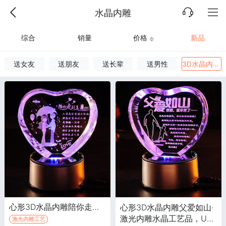
水晶内雕
综合
销量
价格
新品
送女友
送朋友
送长辈
送男性
3D水晶内雕
心形3D水晶内雕陪你走到老·激光内雕水晶工艺品，USB七彩旋转发光, 带音乐底座
心形3D水晶内雕父爱如山·
激光内雕水晶工艺品，USB
激光内雕工艺