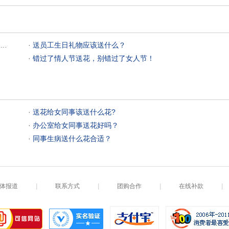
 ·
送员工生日礼物应该送什么？
 ·
错过了情人节送花，别错过了女人节！
 ·
送花给女同事该送什么花?
 ·
办公室给女同事送花好吗？
 ·
同事生病送什么花合适？
体报道
|
联系方式
|
团购合作
|
在线补款
|