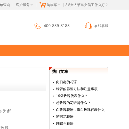
单查询
客户服务
购物车
 3.8女人节送女员工什么好？
|
|
|
400-889-8188
在线客服
热门文章
向日葵的花语
绿萝的养殖方法和注意事项
19朵玫瑰代表什么？
粉玫瑰的花语是什么？
白玫瑰花语，送白玫瑰代表什么
会为所
绣球花花语
蝴蝶兰花语
工玫瑰