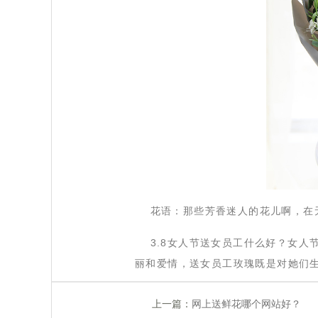
 花语：那些芳香迷人的花儿啊，在
 3.8女人节送女员工什么好？女人
丽和爱情，送女员工玫瑰既是对她们
上一篇：
网上送鲜花哪个网站好？