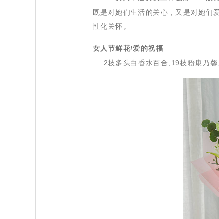
既是对她们生活的关心，又是对她们
性化关怀。
女人节鲜花/爱的祝福
 2枝多头白香水百合,19枝粉康乃馨