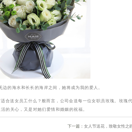
无边的海水和长长的海岸之间，她将成为我的爱人。
节适合送女员工什么？般而言，公司会送每一位女职员玫瑰。玫瑰
生活的关心，又是对她们爱情和婚姻的祝福。
下一篇：
女人节送花，致敬女性之