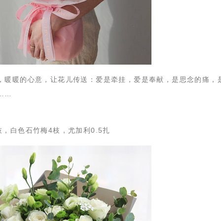
洁，暖暖的心意，让花儿传送：爱是牵挂，爱是奉献，是思念的痛，
……
枝，白色石竹梅4枝，尤加利0.5扎