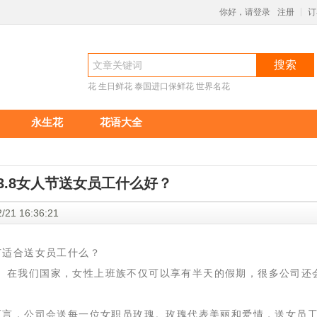
你好，请登录
注册
订
|
搜索
花
生日鲜花
泰国进口保鲜花
世界名花
永生花
花语大全
3.8女人节送女员工什么好？
/21 16:36:21
节适合送女员工什么？
。在我们国家，女性上班族不仅可以享有半天的假期，很多公司还
而言，公司会送每一位女职员玫瑰。玫瑰代表美丽和爱情，送女员