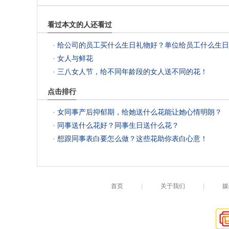
看过本文的人还看过
 ·
给公司的员工买什么生日礼物好？单位给员工什么生日礼物合适？
 ·
女人与鲜花
 ·
三八女人节，给不同年龄段的女人送不同的花！
点击排行
 ·
女同事产后抑郁期，给她送什么花能让她心情明朗？
 ·
同事送什么花好？同事生日送什么花？
 ·
想跟同事表白要怎么做？这些花助你表白心意！
首页
|
关于我们
|
媒