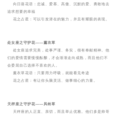
向日葵花语：忠诚、爱慕、高傲、沉默的爱、勇敢地去
追求想要的幸福
花之占星：可以引发潜在的魅力，并且有耀眼的表现。
处女座之守护花——薰衣草
处女座追求完美，处事严谨、务实，很有奉献精神。他
们的爱情需要慢慢酝酿，才会渐渐走向成熟，而且他们不
会委屈自己选择不喜欢的人。
薰衣草花语：只要用力呼吸，就能看见奇迹
花之占星：有让你头脑灵活、做事细心的力量。
天枰座之守护花——风铃草
天秤座的人正直、亲切，而且举止优雅。他们多是帅哥