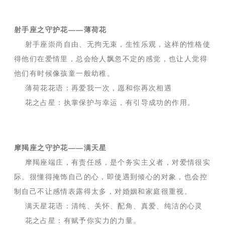
射手座之守护花——薄荷花
射手座崇尚自由、无拘无束，生性乐观，这样的性格使
得他们在爱情里，总会给人飘忽不定的感觉，也让人觉得
他们有时候像孩童一般幼稚。
薄荷花花语：再爱我一次，愿和你再次相遇
花之占星：执掌保护与幸运，有引导成功的作用。
摩羯座之守护花——满天星
摩羯座端庄，有责任感，是个务实主义者，对爱情很实
际。很懂得掩饰自己的心，即使遇到倾心的对象，也会控
制自己不让感情表露得太多，对婚姻和家庭很重视。
满天星花语：清纯、关怀、配角、真爱、纯洁的心灵
花之占星：有赋予你实力的力量。