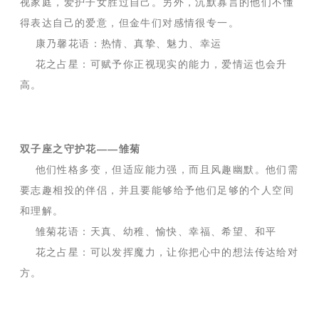
视家庭，爱护子女胜过自己。另外，沉默寡言的他们不懂
得表达自己的爱意，但金牛们对感情很专一。
康乃馨花语：热情、真挚、魅力、幸运
花之占星：可赋予你正视现实的能力，爱情运也会升
高。
双子座之守护花——雏菊
他们性格多变，但适应能力强，而且风趣幽默。他们需
要志趣相投的伴侣，并且要能够给予他们足够的个人空间
和理解。
雏菊花语：天真、幼稚、愉快、幸福、希望、和平
花之占星：可以发挥魔力，让你把心中的想法传达给对
方。