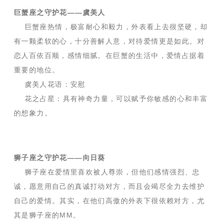
巨蟹座之守护花——虞美人
巨蟹座热情，极富耐心和毅力，外表看上去很坚硬，却
有一颗柔软的心，十分善解人意，对待爱情更是如此。对
恋人百依百顺，感情细腻。在巨蟹的生活中，爱情占据着
重要的地位。
虞美人花语：安慰
花之占星：具有神奇力量，可以赋予你敏感的心和丰富
的想象力。
狮子座之守护花——向日葵
狮子座在爱情里喜欢被人尊崇，但他们感情强烈、忠
诚，愿意用自己的真诚打动对方，而且会竭尽全力去维护
自己的爱情。其实，在他们高傲的外表下很依赖对方，尤
其是狮子座的MM。