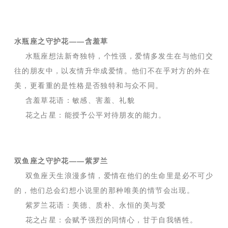
水瓶座之守护花——含羞草
水瓶座想法新奇独特，个性强，爱情多发生在与他们交
往的朋友中，以友情升华成爱情。他们不在乎对方的外在
美，更看重的是性格是否独特和与众不同。
含羞草花语：敏感、害羞、礼貌
花之占星：能授予公平对待朋友的能力。
双鱼座之守护花——紫罗兰
双鱼座天生浪漫多情，爱情在他们的生命里是必不可少
的，他们总会幻想小说里的那种唯美的情节会出现。
紫罗兰花语：美德、质朴、永恒的美与爱
花之占星：会赋予强烈的同情心，甘于自我牺牲。