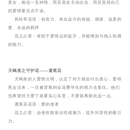
美女，相信一见钟情，而且喜欢主动出击，而且觉得自己
的爱情要忠贞不渝。
风铃草花语：创造力、来自远方的祝福、感谢、温柔的
爱、永远的羁绊
花之占星：有助于爱情运的提升，并能增加与他人协调
的能力。
天蝎座之守护花——鸢尾花
天蝎座的人爱恨分明，认定了对方就会付出真心，爱得
死去活来，一旦被背叛则会花费毕生的精力去复仇。他们
也希望对方爱了就要实心实意，不爱就离彼此远一点。
鸢尾花花语：爱的使者
花之占星：会使你散发出性感魅力，提升对异性的吸引
力。