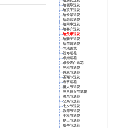
给朋友送花
给领导送花
给孩子送花
给长辈送花
给老师送花
给同事送花
给客户送花
给父母送花
给妻子送花
给亲属送花
异地送花
祝寿送花
求婚送花
求爱表白送花
光棍节送花
感恩节送花
圣诞节送花
春节送花
情人节送花
三八妇女节送花
母亲节送花
父亲节送花
七夕节送花
教师节送花
中秋节送花
护士节送花
端午节送花