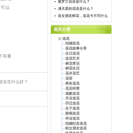
紫罗兰花语是什么？
是可以
满天星的花语是什么？
送女朋友鲜花，送花卡片写什么
相关分类
送花
结婚送花
送花故事分享
生日送花
节等重
送花艺术
鲜花常识
鲜花生活
花卉花艺
花语
节送女生什么好？
商务送花
花店经营
道歉送花
开业送花
乔迁送花
生子送花
探病送花
毕业送花
结婚纪念送花
给女朋友送花