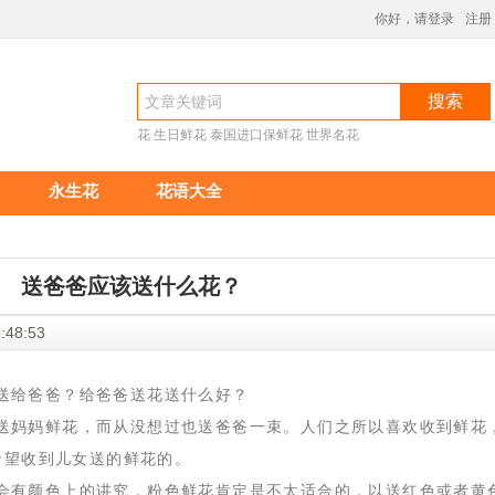
你好，请登录
注册
搜索
花
生日鲜花
泰国进口保鲜花
世界名花
永生花
花语大全
送爸爸应该送什么花？
 16:48:53
送给爸爸？给爸爸送花送什么好？
送妈妈鲜花，而从没想过也送爸爸一束。人们之所以喜欢收到鲜花
希望收到儿女送的鲜花的。
会有颜色上的讲究，粉色鲜花肯定是不太适合的，以送红色或者黄