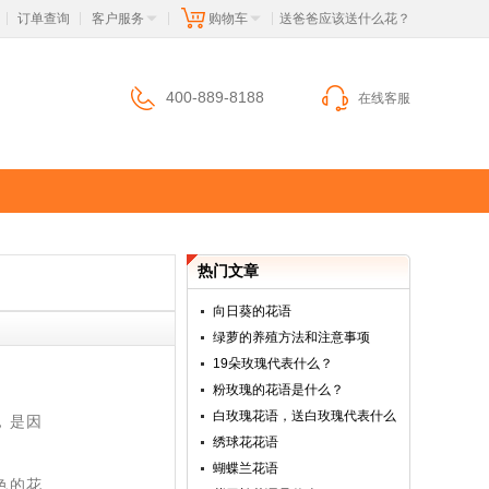
订单查询
客户服务
购物车
 送爸爸应该送什么花？
|
|
|
|
400-889-8188
在线客服
热门文章
向日葵的花语
绿萝的养殖方法和注意事项
19朵玫瑰代表什么？
粉玫瑰的花语是什么？
白玫瑰花语，送白玫瑰代表什么
，是因
绣球花花语
蝴蝶兰花语
色的花