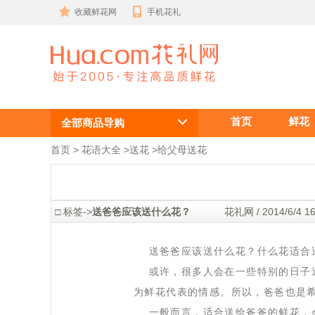
收藏鲜花网
手机花礼
送爸爸应该送
首页
鲜花
什么花？什么
全部商品导购
花适合送给爸
首页
 >
花语大全
 >
送花
 >
给父母送花
爸？给爸爸送
花送什么好？
 □ 标签->
送爸爸应该送什么花？
 花礼网 / 2014/6/4
 送爸爸应该送什么花？什么花适合
 或许，很多人会在一些特别的日子
为鲜花代表的情感。所以，爸爸也是
 一般而言，适合送给爸爸的鲜花，