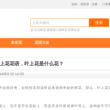
你好，请登录
注册
订单
|
搜索
花
生日鲜花
泰国进口保鲜花
世界名花
永生花
花语大全
上花花语，叶上花是什么花？
4/9/3 22:14:03
许会很好奇，会很想见到这听起来就很奇妙的鲜花。那么，叶上花
茎上，也不是开在花枝上，而是开在叶面或者叶背上。这种妙不可