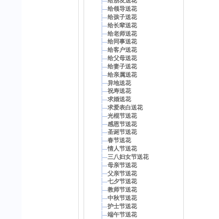
给朋友送花
给领导送花
给孩子送花
给长辈送花
给老师送花
给同事送花
给客户送花
给父母送花
给妻子送花
给亲属送花
异地送花
祝寿送花
求婚送花
求爱表白送花
光棍节送花
感恩节送花
圣诞节送花
春节送花
情人节送花
三八妇女节送花
母亲节送花
父亲节送花
七夕节送花
教师节送花
中秋节送花
护士节送花
端午节送花