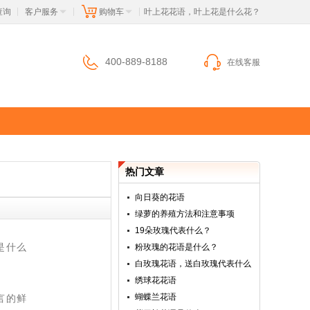
查询
客户服务
购物车
 叶上花花语，叶上花是什么花？
|
|
|
400-889-8188
在线客服
热门文章
向日葵的花语
绿萝的养殖方法和注意事项
19朵玫瑰代表什么？
是什么
粉玫瑰的花语是什么？
白玫瑰花语，送白玫瑰代表什么
绣球花花语
蝴蝶兰花语
言的鲜