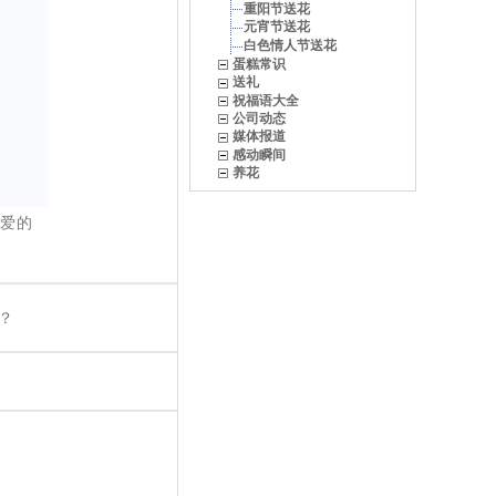
重阳节送花
元宵节送花
白色情人节送花
蛋糕常识
送礼
祝福语大全
公司动态
媒体报道
感动瞬间
养花
爱的
？