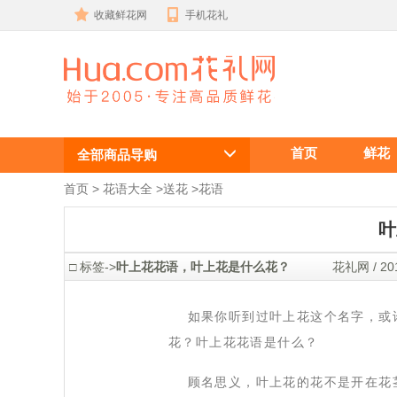
收藏鲜花网
手机花礼
叶上花是什么
首页
鲜花
花？叶上花花
全部商品导购
语是什么？
首页
 >
花语大全
 >
送花
 >
花语
叶
 □ 标签->
叶上花花语，叶上花是什么花？
 花礼网 / 201
 如果你听到过叶上花这个名字，或
花？叶上花花语是什么？
 顾名思义，叶上花的花不是开在花