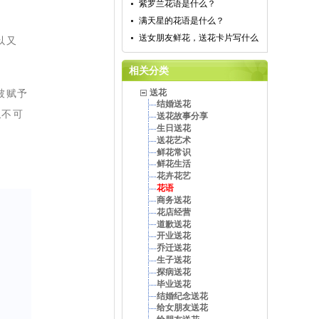
紫罗兰花语是什么？
满天星的花语是什么？
送女朋友鲜花，送花卡片写什么
以又
相关分类
被赋予
送花
结婚送花
似不可
送花故事分享
生日送花
送花艺术
鲜花常识
鲜花生活
花卉花艺
花语
商务送花
花店经营
道歉送花
开业送花
乔迁送花
生子送花
探病送花
毕业送花
结婚纪念送花
给女朋友送花