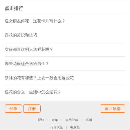
点击排行
送女朋友鲜花，送花卡片写什么？
送花的常识和技巧
女孩都喜欢别人送鲜花吗？
哪些花最适合送给男生？
祭拜的花有哪些？上坟一般会用这些花
送花的含义，生活中怎么送花？
登录
注册
返回顶部
帮助
查单
在线补款
客服
|
|
|
花语大全
电脑版
|