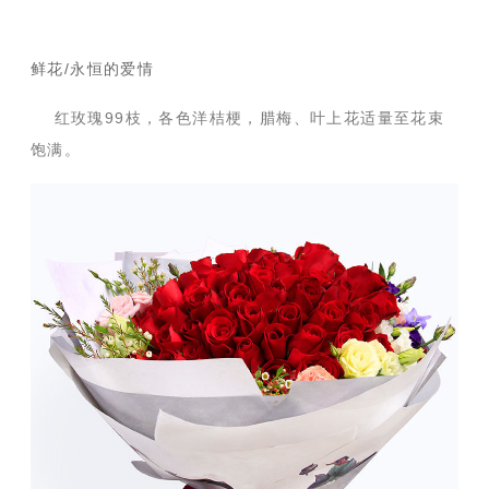
鲜花/永恒的爱情
红玫瑰99枝，各色洋桔梗，腊梅、叶上花适量至花束
饱满。