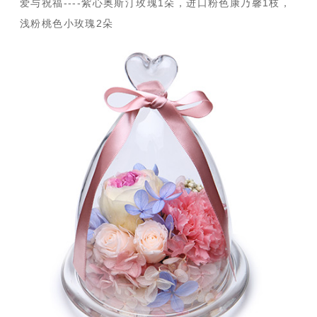
爱与祝福----紫心奥斯汀玫瑰1朵，进口粉色康乃馨1枝，
浅粉桃色小玫瑰2朵