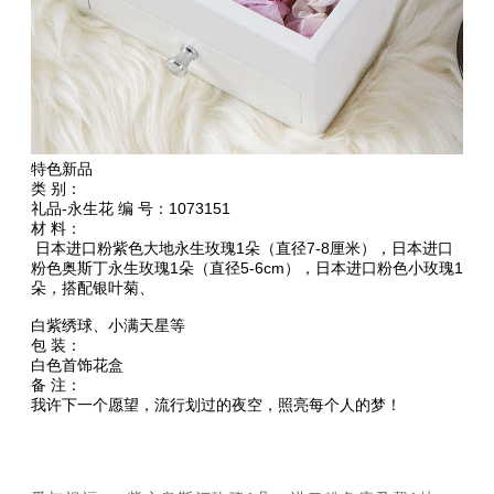
特色新品
类 别：
礼品-永生花 编 号：1073151
材 料：
日本进口粉紫色大地永生玫瑰1朵（直径7-8厘米），日本进口
粉色奥斯丁永生玫瑰1朵（直径5-6cm），日本进口粉色小玫瑰1
朵，搭配银叶菊、
白紫绣球、小满天星等
包 装：
白色首饰花盒
备 注：
我许下一个愿望，流行划过的夜空，照亮每个人的梦！