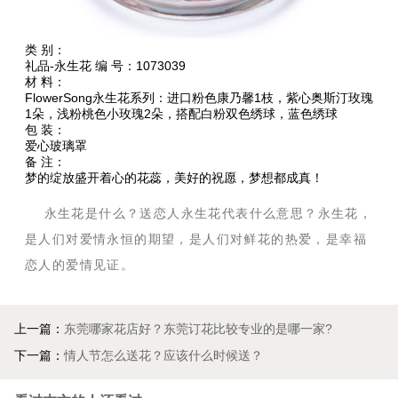
类 别：
礼品-永生花 编 号：1073039
材 料：
FlowerSong永生花系列：进口粉色康乃馨1枝，紫心奥斯汀玫瑰
1朵，浅粉桃色小玫瑰2朵，搭配白粉双色绣球，蓝色绣球
包 装：
爱心玻璃罩
备 注：
梦的绽放盛开着心的花蕊，美好的祝愿，梦想都成真！
永生花是什么？送恋人永生花代表什么意思？永生花，
是人们对爱情永恒的期望，是人们对鲜花的热爱，是幸福
恋人的爱情见证。
上一篇：
东莞哪家花店好？东莞订花比较专业的是哪一家?
下一篇：
情人节怎么送花？应该什么时候送？